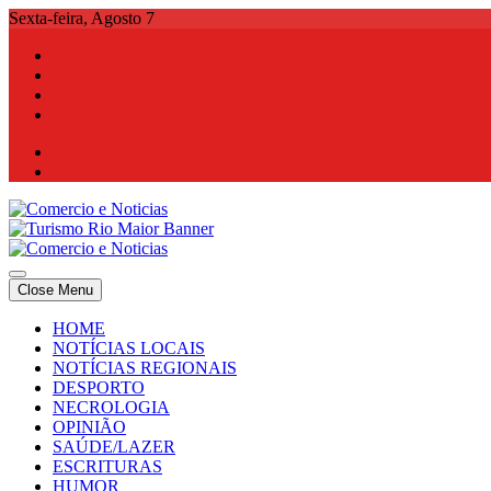
Skip
Sexta-feira, Agosto 7
to
content
Comercio e Noticias
Notícias e Publicidade Online
Close Menu
Comercio e Noticias
Notícias e Publicidade Online
HOME
NOTÍCIAS LOCAIS
NOTÍCIAS REGIONAIS
DESPORTO
NECROLOGIA
OPINIÃO
SAÚDE/LAZER
ESCRITURAS
HUMOR