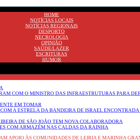
HOME
NOTÍCIAS LOCAIS
NOTÍCIAS REGIONAIS
DESPORTO
NECROLOGIA
OPINIÃO
SAÚDE/LAZER
ESCRITURAS
HUMOR
TA
RAM COM O MINISTRO DAS INFRAESTRUTURAS PARA DE
NENTE EM TOMAR
 COM A ESTRELA DA BANDEIRA DE ISRAEL ENCONTRADA 
E RIBEIRA DE SÃO JOÃO TEM NOVA COLABORADORA
NTES COM ARMAZÉM NAS CALDAS DA RAINHA
TAM APOIO ÀS COMUNIDADES DE LEIRIA E MARINHA GR