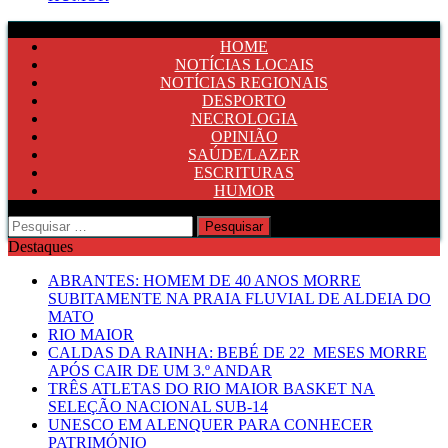
HOME
NOTÍCIAS LOCAIS
NOTÍCIAS REGIONAIS
DESPORTO
NECROLOGIA
OPINIÃO
SAÚDE/LAZER
ESCRITURAS
HUMOR
Pesquisar
por:
Destaques
ABRANTES: HOMEM DE 40 ANOS MORRE
SUBITAMENTE NA PRAIA FLUVIAL DE ALDEIA DO
MATO
RIO MAIOR
CALDAS DA RAINHA: BEBÉ DE 22 MESES MORRE
APÓS CAIR DE UM 3.º ANDAR
TRÊS ATLETAS DO RIO MAIOR BASKET NA
SELEÇÃO NACIONAL SUB-14
UNESCO EM ALENQUER PARA CONHECER
PATRIMÓNIO