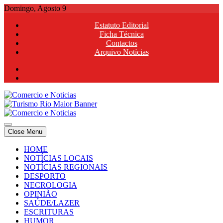
Skip
Domingo, Agosto 9
to
Estatuto Editorial
content
Ficha Técnica
Contactos
Arquivo Notícias
Comercio e Noticias
Notícias e Publicidade Online
Close Menu
Comercio e Noticias
Notícias e Publicidade Online
HOME
NOTÍCIAS LOCAIS
NOTÍCIAS REGIONAIS
DESPORTO
NECROLOGIA
OPINIÃO
SAÚDE/LAZER
ESCRITURAS
HUMOR