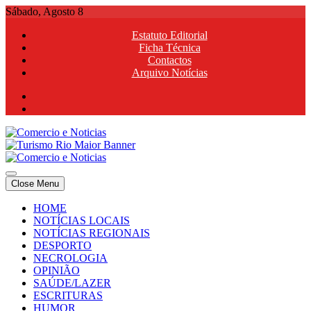
Skip
Sábado, Agosto 8
to
Estatuto Editorial
content
Ficha Técnica
Contactos
Arquivo Notícias
Comercio e Noticias
Notícias e Publicidade Online
Close Menu
Comercio e Noticias
Notícias e Publicidade Online
HOME
NOTÍCIAS LOCAIS
NOTÍCIAS REGIONAIS
DESPORTO
NECROLOGIA
OPINIÃO
SAÚDE/LAZER
ESCRITURAS
HUMOR