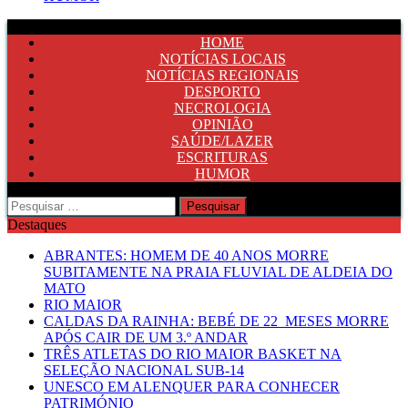
HOME
NOTÍCIAS LOCAIS
NOTÍCIAS REGIONAIS
DESPORTO
NECROLOGIA
OPINIÃO
SAÚDE/LAZER
ESCRITURAS
HUMOR
Pesquisar
por:
Destaques
ABRANTES: HOMEM DE 40 ANOS MORRE
SUBITAMENTE NA PRAIA FLUVIAL DE ALDEIA DO
MATO
RIO MAIOR
CALDAS DA RAINHA: BEBÉ DE 22 MESES MORRE
APÓS CAIR DE UM 3.º ANDAR
TRÊS ATLETAS DO RIO MAIOR BASKET NA
SELEÇÃO NACIONAL SUB-14
UNESCO EM ALENQUER PARA CONHECER
PATRIMÓNIO