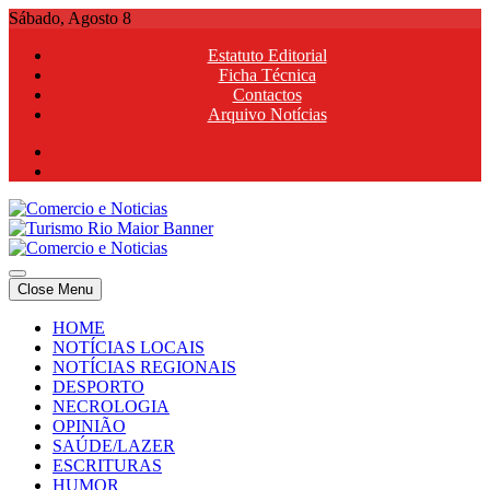
Skip
Sábado, Agosto 8
to
Estatuto Editorial
content
Ficha Técnica
Contactos
Arquivo Notícias
Comercio e Noticias
Notícias e Publicidade Online
Close Menu
Comercio e Noticias
Notícias e Publicidade Online
HOME
NOTÍCIAS LOCAIS
NOTÍCIAS REGIONAIS
DESPORTO
NECROLOGIA
OPINIÃO
SAÚDE/LAZER
ESCRITURAS
HUMOR