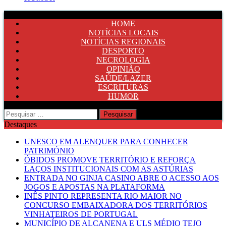
HOME
NOTÍCIAS LOCAIS
NOTÍCIAS REGIONAIS
DESPORTO
NECROLOGIA
OPINIÃO
SAÚDE/LAZER
ESCRITURAS
HUMOR
Pesquisar
por:
Destaques
UNESCO EM ALENQUER PARA CONHECER
PATRIMÓNIO
ÓBIDOS PROMOVE TERRITÓRIO E REFORÇA
LAÇOS INSTITUCIONAIS COM AS ASTÚRIAS
ENTRADA NO GINJA CASINO ABRE O ACESSO AOS
JOGOS E APOSTAS NA PLATAFORMA
INÊS PINTO REPRESENTA RIO MAIOR NO
CONCURSO EMBAIXADORA DOS TERRITÓRIOS
VINHATEIROS DE PORTUGAL
MUNICÍPIO DE ALCANENA E ULS MÉDIO TEJO