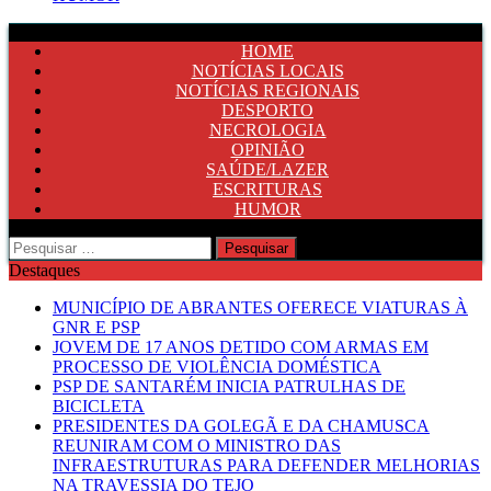
HOME
NOTÍCIAS LOCAIS
NOTÍCIAS REGIONAIS
DESPORTO
NECROLOGIA
OPINIÃO
SAÚDE/LAZER
ESCRITURAS
HUMOR
Pesquisar
por:
Destaques
MUNICÍPIO DE ABRANTES OFERECE VIATURAS À
GNR E PSP
JOVEM DE 17 ANOS DETIDO COM ARMAS EM
PROCESSO DE VIOLÊNCIA DOMÉSTICA
PSP DE SANTARÉM INICIA PATRULHAS DE
BICICLETA
PRESIDENTES DA GOLEGÃ E DA CHAMUSCA
REUNIRAM COM O MINISTRO DAS
INFRAESTRUTURAS PARA DEFENDER MELHORIAS
NA TRAVESSIA DO TEJO