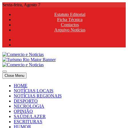
Skip
Sexta-feira, Agosto 7
to
Estatuto Editorial
content
Ficha Técnica
Contactos
Arquivo Notícias
Comercio e Noticias
Notícias e Publicidade Online
Close Menu
Comercio e Noticias
Notícias e Publicidade Online
HOME
NOTÍCIAS LOCAIS
NOTÍCIAS REGIONAIS
DESPORTO
NECROLOGIA
OPINIÃO
SAÚDE/LAZER
ESCRITURAS
HUMOR