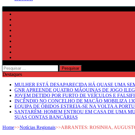
Pesquisar
por:
Destaques
MULHER ESTÁ DESAPARECIDA HÁ QUASE UMA S
GNR APREENDE QUATRO MÁQUINAS DE JOGO ILE
JOVEM DETIDO POR FURTO DE VEÍCULOS E FALS
INCÊNDIO NO CONCELHO DE MAÇÃO MOBILIZA 130
EQUIPA DE ÓBIDOS ESTREIA-SE NA VOLTA A PORT
SANTARÉM: HOMEM ENTROU EM CASA DE UMA MUL
SUAS CONTAS BANCÁRIAS
Home
>>
Notícias Regionais
>>
ABRANTES: ROSINHA, AUGUST