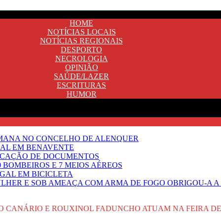
HOME
NOTÍCIAS LOCAIS
NOTÍCIAS REGIONAIS
DESPORTO
NECROLOGIA
OPINIÃO
SAÚDE/LAZER
ESCRITURAS
HUMOR
EMANA NO CONCELHO DE ALENQUER
GAL EM BENAVENTE
IFICAÇÃO DE DOCUMENTOS
 BOMBEIROS E 7 MEIOS AÉREOS
UGAL EM BICICLETA
HER E SOB AMEAÇA COM ARMA DE FOGO OBRIGOU-A A T
O CANÁRIO E ROUXINOL FADUNCHO ATUAM NA FEIRA DE