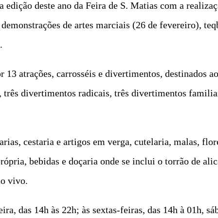
na edição deste ano da Feira de S. Matias com a realiz
 demonstrações de artes marciais (26 de fevereiro), teq
.
13 atrações, carrosséis e divertimentos, destinados ao 
, três divertimentos radicais, três divertimentos famili
as, cestaria e artigos em verga, cutelaria, malas, flores
pria, bebidas e doçaria onde se inclui o torrão de alica
o vivo.
ira, das 14h às 22h; às sextas-feiras, das 14h à 01h, sá