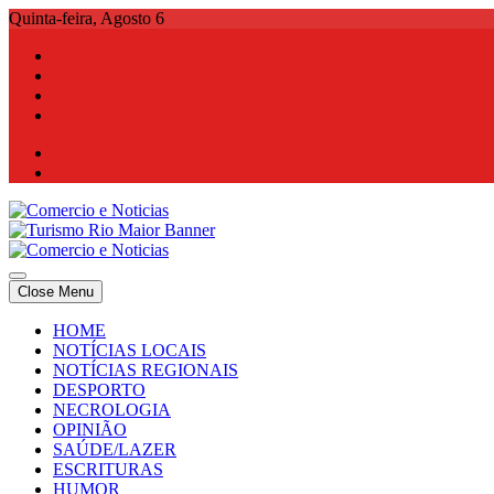
Skip
Quinta-feira, Agosto 6
to
content
Comercio e Noticias
Notícias e Publicidade Online
Close Menu
Comercio e Noticias
Notícias e Publicidade Online
HOME
NOTÍCIAS LOCAIS
NOTÍCIAS REGIONAIS
DESPORTO
NECROLOGIA
OPINIÃO
SAÚDE/LAZER
ESCRITURAS
HUMOR