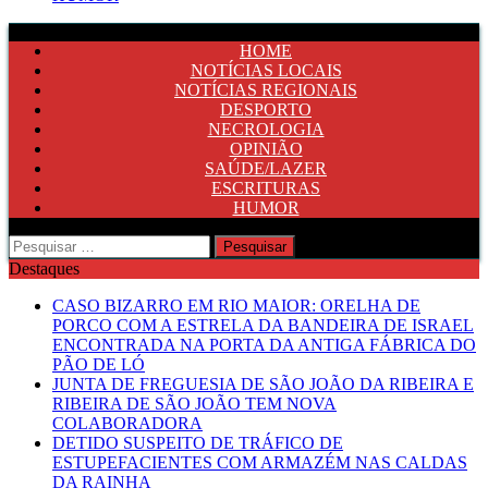
HOME
NOTÍCIAS LOCAIS
NOTÍCIAS REGIONAIS
DESPORTO
NECROLOGIA
OPINIÃO
SAÚDE/LAZER
ESCRITURAS
HUMOR
Pesquisar
por:
Destaques
CASO BIZARRO EM RIO MAIOR: ORELHA DE
PORCO COM A ESTRELA DA BANDEIRA DE ISRAEL
ENCONTRADA NA PORTA DA ANTIGA FÁBRICA DO
PÃO DE LÓ
JUNTA DE FREGUESIA DE SÃO JOÃO DA RIBEIRA E
RIBEIRA DE SÃO JOÃO TEM NOVA
COLABORADORA
DETIDO SUSPEITO DE TRÁFICO DE
ESTUPEFACIENTES COM ARMAZÉM NAS CALDAS
DA RAINHA