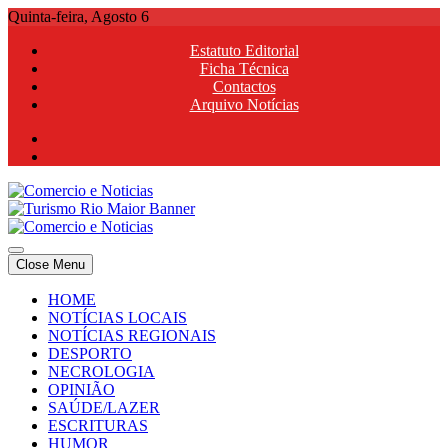
Skip
Quinta-feira, Agosto 6
to
Estatuto Editorial
content
Ficha Técnica
Contactos
Arquivo Notícias
Comercio e Noticias
Notícias e Publicidade Online
Close Menu
Comercio e Noticias
Notícias e Publicidade Online
HOME
NOTÍCIAS LOCAIS
NOTÍCIAS REGIONAIS
DESPORTO
NECROLOGIA
OPINIÃO
SAÚDE/LAZER
ESCRITURAS
HUMOR