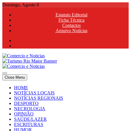
Skip
Domingo, Agosto 9
to
Estatuto Editorial
content
Ficha Técnica
Contactos
Arquivo Notícias
Comercio e Noticias
Notícias e Publicidade Online
Close Menu
Comercio e Noticias
Notícias e Publicidade Online
HOME
NOTÍCIAS LOCAIS
NOTÍCIAS REGIONAIS
DESPORTO
NECROLOGIA
OPINIÃO
SAÚDE/LAZER
ESCRITURAS
HUMOR