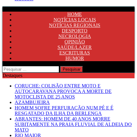
HOME
NOTÍCIAS LOCAIS
NOTÍCIAS REGIONAIS
DESPORTO
NECROLOGIA
OPINIÃO
SAÚDE/LAZER
ESCRITURAS
HUMOR
Pesquisar
por:
Destaques
CORUCHE: COLISÃO ENTRE MOTO E
AUTOCARAVANA PROVOCA A MORTE DE
MOTOCLISTA DE 25 ANOS
AZAMBUJEIRA
HOMEM SOFRE PERFURAÇÃO NUM PÉ E É
RESGATADO DA ILHA DA BERLENGA
ABRANTES: HOMEM DE 40 ANOS MORRE
SUBITAMENTE NA PRAIA FLUVIAL DE ALDEIA DO
MATO
RIO MAIOR