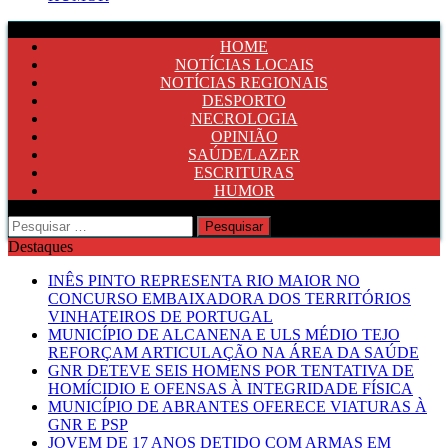
HOME
NOTÍCIAS LOCAIS
NOTÍCIAS REGIONAIS
DESPORTO
NECROLOGIA
OPINIÃO
SAÚDE/LAZER
ESCRITURAS
HUMOR
Pesquisar
por:
Destaques
INÊS PINTO REPRESENTA RIO MAIOR NO
CONCURSO EMBAIXADORA DOS TERRITÓRIOS
VINHATEIROS DE PORTUGAL
MUNICÍPIO DE ALCANENA E ULS MÉDIO TEJO
REFORÇAM ARTICULAÇÃO NA ÁREA DA SAÚDE
GNR DETEVE SEIS HOMENS POR TENTATIVA DE
HOMÍCIDIO E OFENSAS À INTEGRIDADE FÍSICA
MUNICÍPIO DE ABRANTES OFERECE VIATURAS À
GNR E PSP
JOVEM DE 17 ANOS DETIDO COM ARMAS EM