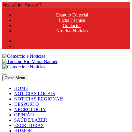
Skip
Sexta-feira, Agosto 7
to
Estatuto Editorial
content
Ficha Técnica
Contactos
Arquivo Notícias
Comercio e Noticias
Notícias e Publicidade Online
Close Menu
Comercio e Noticias
Notícias e Publicidade Online
HOME
NOTÍCIAS LOCAIS
NOTÍCIAS REGIONAIS
DESPORTO
NECROLOGIA
OPINIÃO
SAÚDE/LAZER
ESCRITURAS
HUMOR