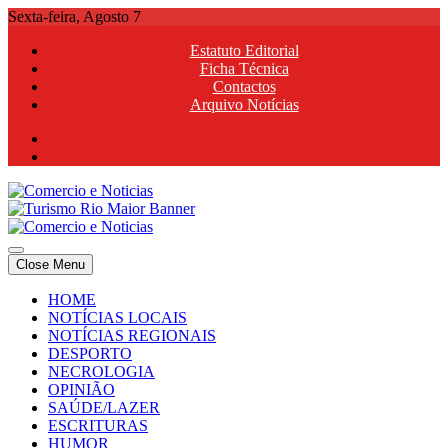
Skip
Sexta-feira, Agosto 7
to
Estatuto Editorial
content
Ficha Técnica
Contactos
Arquivo Notícias
Comercio e Noticias
Notícias e Publicidade Online
Close Menu
Comercio e Noticias
Notícias e Publicidade Online
HOME
NOTÍCIAS LOCAIS
NOTÍCIAS REGIONAIS
DESPORTO
NECROLOGIA
OPINIÃO
SAÚDE/LAZER
ESCRITURAS
HUMOR