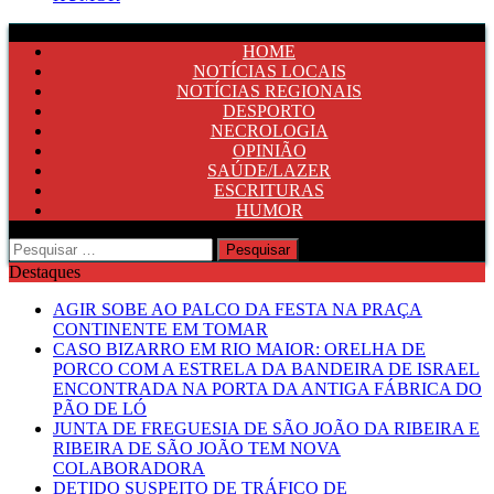
HOME
NOTÍCIAS LOCAIS
NOTÍCIAS REGIONAIS
DESPORTO
NECROLOGIA
OPINIÃO
SAÚDE/LAZER
ESCRITURAS
HUMOR
Pesquisar
por:
Destaques
AGIR SOBE AO PALCO DA FESTA NA PRAÇA
CONTINENTE EM TOMAR
CASO BIZARRO EM RIO MAIOR: ORELHA DE
PORCO COM A ESTRELA DA BANDEIRA DE ISRAEL
ENCONTRADA NA PORTA DA ANTIGA FÁBRICA DO
PÃO DE LÓ
JUNTA DE FREGUESIA DE SÃO JOÃO DA RIBEIRA E
RIBEIRA DE SÃO JOÃO TEM NOVA
COLABORADORA
DETIDO SUSPEITO DE TRÁFICO DE