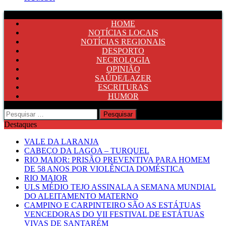
HOME
NOTÍCIAS LOCAIS
NOTÍCIAS REGIONAIS
DESPORTO
NECROLOGIA
OPINIÃO
SAÚDE/LAZER
ESCRITURAS
HUMOR
Pesquisar
por:
Destaques
VALE DA LARANJA
CABEÇO DA LAGOA – TURQUEL
RIO MAIOR: PRISÃO PREVENTIVA PARA HOMEM
DE 58 ANOS POR VIOLÊNCIA DOMÉSTICA
RIO MAIOR
ULS MÉDIO TEJO ASSINALA A SEMANA MUNDIAL
DO ALEITAMENTO MATERNO
CAMPINO E CARPINTEIRO SÃO AS ESTÁTUAS
VENCEDORAS DO VII FESTIVAL DE ESTÁTUAS
VIVAS DE SANTARÉM