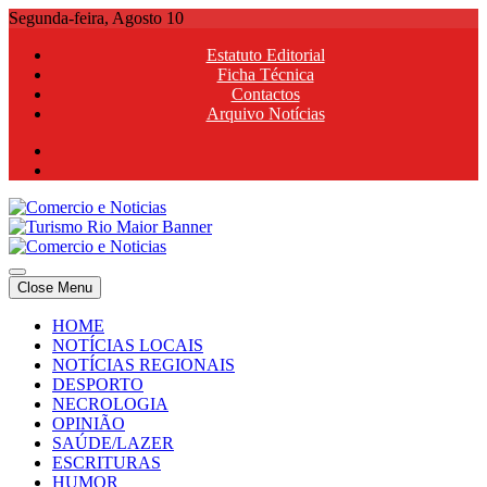
Skip
Segunda-feira, Agosto 10
to
Estatuto Editorial
content
Ficha Técnica
Contactos
Arquivo Notícias
Comercio e Noticias
Notícias e Publicidade Online
Close Menu
Comercio e Noticias
Notícias e Publicidade Online
HOME
NOTÍCIAS LOCAIS
NOTÍCIAS REGIONAIS
DESPORTO
NECROLOGIA
OPINIÃO
SAÚDE/LAZER
ESCRITURAS
HUMOR