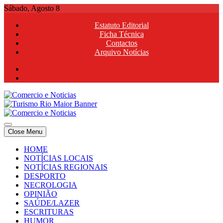
Skip
Sábado, Agosto 8
to
Estatuto Editorial
content
Ficha Técnica
Contactos
Arquivo Notícias
Comercio e Noticias
Notícias e Publicidade Online
Close Menu
Comercio e Noticias
Notícias e Publicidade Online
HOME
NOTÍCIAS LOCAIS
NOTÍCIAS REGIONAIS
DESPORTO
NECROLOGIA
OPINIÃO
SAÚDE/LAZER
ESCRITURAS
HUMOR