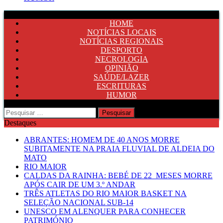
HOME
NOTÍCIAS LOCAIS
NOTÍCIAS REGIONAIS
DESPORTO
NECROLOGIA
OPINIÃO
SAÚDE/LAZER
ESCRITURAS
HUMOR
Pesquisar
por:
Destaques
ABRANTES: HOMEM DE 40 ANOS MORRE
SUBITAMENTE NA PRAIA FLUVIAL DE ALDEIA DO
MATO
RIO MAIOR
CALDAS DA RAINHA: BEBÉ DE 22 MESES MORRE
APÓS CAIR DE UM 3.º ANDAR
TRÊS ATLETAS DO RIO MAIOR BASKET NA
SELEÇÃO NACIONAL SUB-14
UNESCO EM ALENQUER PARA CONHECER
PATRIMÓNIO