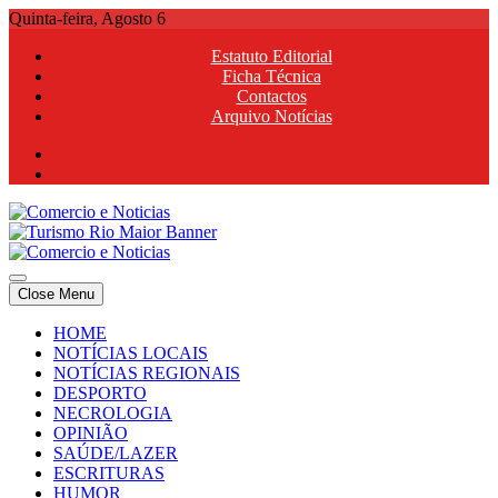
Skip
Quinta-feira, Agosto 6
to
Estatuto Editorial
content
Ficha Técnica
Contactos
Arquivo Notícias
Comercio e Noticias
Notícias e Publicidade Online
Close Menu
Comercio e Noticias
Notícias e Publicidade Online
HOME
NOTÍCIAS LOCAIS
NOTÍCIAS REGIONAIS
DESPORTO
NECROLOGIA
OPINIÃO
SAÚDE/LAZER
ESCRITURAS
HUMOR