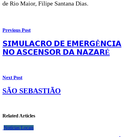
de Rio Maior, Filipe Santana Dias.
Previous Post
𝗦𝗜𝗠𝗨𝗟𝗔𝗖𝗥𝗢 𝗗𝗘 𝗘𝗠𝗘𝗥𝗚Ê𝗡𝗖𝗜𝗔
𝗡𝗢 𝗔𝗦𝗖𝗘𝗡𝗦𝗢𝗥 𝗗𝗔 𝗡𝗔𝗭𝗔𝗥É
Next Post
SÃO SEBASTIÃO
Related Articles
Notícias Locais