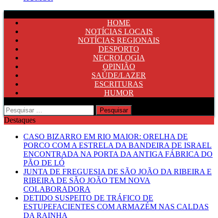
HOME
NOTÍCIAS LOCAIS
NOTÍCIAS REGIONAIS
DESPORTO
NECROLOGIA
OPINIÃO
SAÚDE/LAZER
ESCRITURAS
HUMOR
Pesquisar
por:
Destaques
CASO BIZARRO EM RIO MAIOR: ORELHA DE
PORCO COM A ESTRELA DA BANDEIRA DE ISRAEL
ENCONTRADA NA PORTA DA ANTIGA FÁBRICA DO
PÃO DE LÓ
JUNTA DE FREGUESIA DE SÃO JOÃO DA RIBEIRA E
RIBEIRA DE SÃO JOÃO TEM NOVA
COLABORADORA
DETIDO SUSPEITO DE TRÁFICO DE
ESTUPEFACIENTES COM ARMAZÉM NAS CALDAS
DA RAINHA