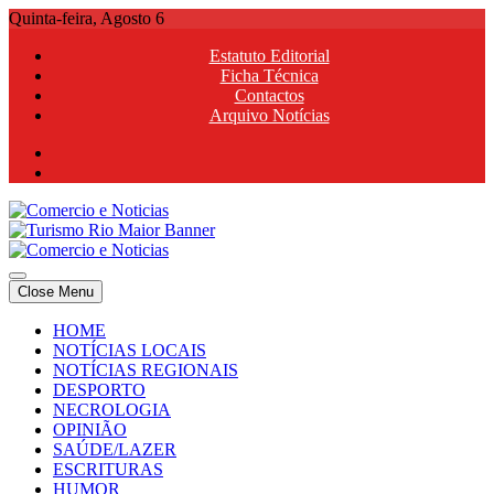
Skip
Quinta-feira, Agosto 6
to
Estatuto Editorial
content
Ficha Técnica
Contactos
Arquivo Notícias
Comercio e Noticias
Notícias e Publicidade Online
Close Menu
Comercio e Noticias
Notícias e Publicidade Online
HOME
NOTÍCIAS LOCAIS
NOTÍCIAS REGIONAIS
DESPORTO
NECROLOGIA
OPINIÃO
SAÚDE/LAZER
ESCRITURAS
HUMOR