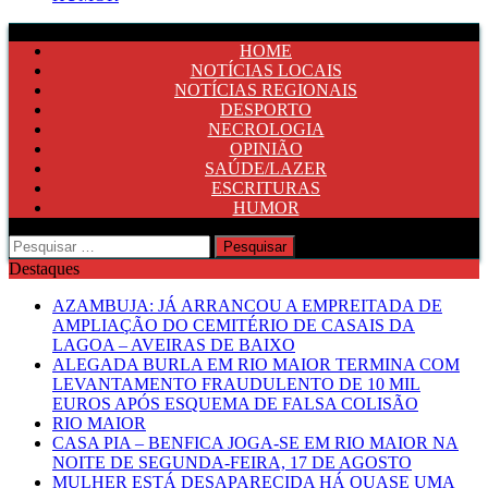
HOME
NOTÍCIAS LOCAIS
NOTÍCIAS REGIONAIS
DESPORTO
NECROLOGIA
OPINIÃO
SAÚDE/LAZER
ESCRITURAS
HUMOR
Pesquisar
por:
Destaques
AZAMBUJA: JÁ ARRANCOU A EMPREITADA DE
AMPLIAÇÃO DO CEMITÉRIO DE CASAIS DA
LAGOA – AVEIRAS DE BAIXO
ALEGADA BURLA EM RIO MAIOR TERMINA COM
LEVANTAMENTO FRAUDULENTO DE 10 MIL
EUROS APÓS ESQUEMA DE FALSA COLISÃO
RIO MAIOR
CASA PIA – BENFICA JOGA-SE EM RIO MAIOR NA
NOITE DE SEGUNDA-FEIRA, 17 DE AGOSTO
MULHER ESTÁ DESAPARECIDA HÁ QUASE UMA