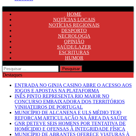
HOME
NOTÍCIAS LOCAIS
NOTÍCIAS REGIONAIS
DESPORTO
NECROLOGIA
OPINIÃO
SAÚDE/LAZER
ESCRITURAS
HUMOR
Pesquisar
por:
Destaques
ENTRADA NO GINJA CASINO ABRE O ACESSO AOS
JOGOS E APOSTAS NA PLATAFORMA
INÊS PINTO REPRESENTA RIO MAIOR NO
CONCURSO EMBAIXADORA DOS TERRITÓRIOS
VINHATEIROS DE PORTUGAL
MUNICÍPIO DE ALCANENA E ULS MÉDIO TEJO
REFORÇAM ARTICULAÇÃO NA ÁREA DA SAÚDE
GNR DETEVE SEIS HOMENS POR TENTATIVA DE
HOMÍCIDIO E OFENSAS À INTEGRIDADE FÍSICA
MUNICÍPIO DE ABRANTES OFERECE VIATURAS À