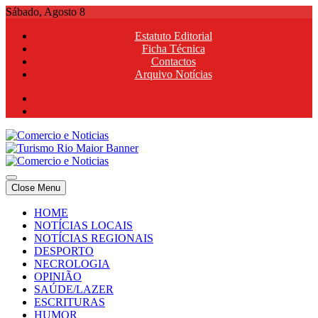
Skip
Sábado, Agosto 8
to
Estatuto Editorial
content
Ficha Técnica
Contactos
Arquivo Notícias
Comercio e Noticias
Notícias e Publicidade Online
Close Menu
Comercio e Noticias
Notícias e Publicidade Online
HOME
NOTÍCIAS LOCAIS
NOTÍCIAS REGIONAIS
DESPORTO
NECROLOGIA
OPINIÃO
SAÚDE/LAZER
ESCRITURAS
HUMOR