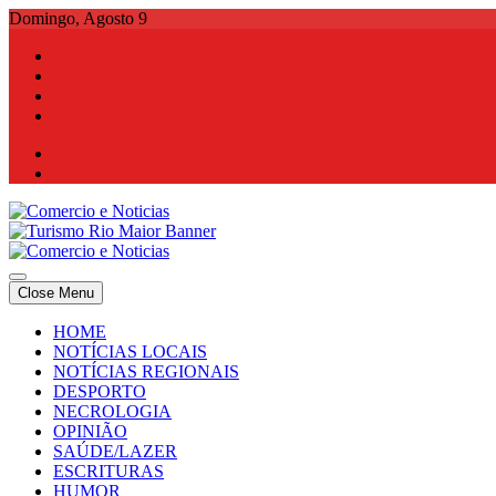
Skip
Domingo, Agosto 9
to
content
Comercio e Noticias
Notícias e Publicidade Online
Close Menu
Comercio e Noticias
Notícias e Publicidade Online
HOME
NOTÍCIAS LOCAIS
NOTÍCIAS REGIONAIS
DESPORTO
NECROLOGIA
OPINIÃO
SAÚDE/LAZER
ESCRITURAS
HUMOR