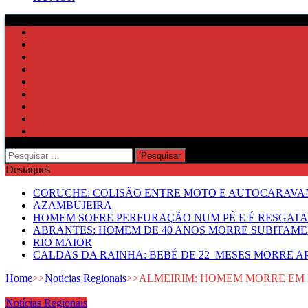
Pesquisar
por:
Destaques
CORUCHE: COLISÃO ENTRE MOTO E AUTOCARAVAN
AZAMBUJEIRA
HOMEM SOFRE PERFURAÇÃO NUM PÉ E É RESGATA
ABRANTES: HOMEM DE 40 ANOS MORRE SUBITAMEN
RIO MAIOR
CALDAS DA RAINHA: BEBÉ DE 22 MESES MORRE AP
Home
>>
Notícias Regionais
>>
ALMEIRIM: HOMEM MORRE EM 
Notícias Regionais