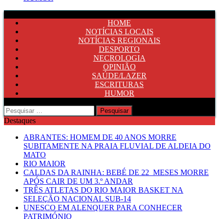
HOME
NOTÍCIAS LOCAIS
NOTÍCIAS REGIONAIS
DESPORTO
NECROLOGIA
OPINIÃO
SAÚDE/LAZER
ESCRITURAS
HUMOR
Pesquisar
por:
Destaques
ABRANTES: HOMEM DE 40 ANOS MORRE
SUBITAMENTE NA PRAIA FLUVIAL DE ALDEIA DO
MATO
RIO MAIOR
CALDAS DA RAINHA: BEBÉ DE 22 MESES MORRE
APÓS CAIR DE UM 3.º ANDAR
TRÊS ATLETAS DO RIO MAIOR BASKET NA
SELEÇÃO NACIONAL SUB-14
UNESCO EM ALENQUER PARA CONHECER
PATRIMÓNIO