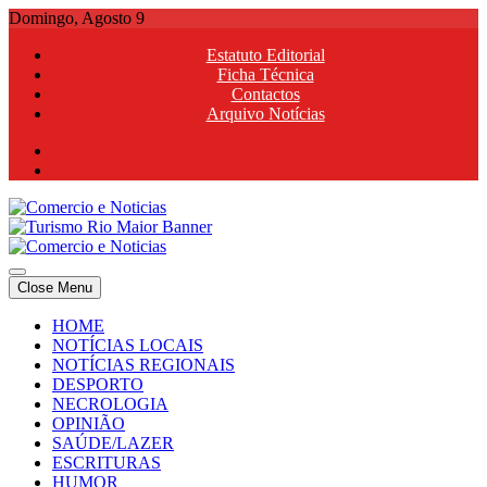
Skip
Domingo, Agosto 9
to
Estatuto Editorial
content
Ficha Técnica
Contactos
Arquivo Notícias
Comercio e Noticias
Notícias e Publicidade Online
Close Menu
Comercio e Noticias
Notícias e Publicidade Online
HOME
NOTÍCIAS LOCAIS
NOTÍCIAS REGIONAIS
DESPORTO
NECROLOGIA
OPINIÃO
SAÚDE/LAZER
ESCRITURAS
HUMOR