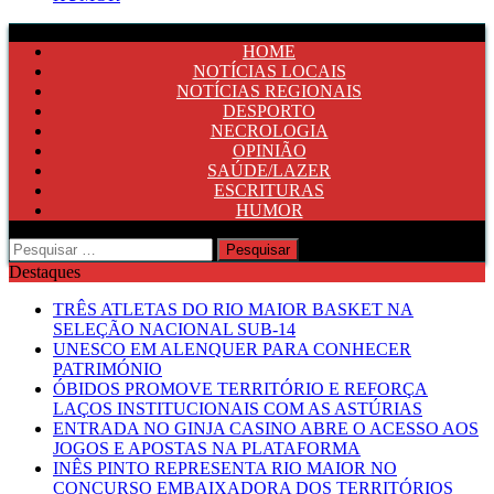
HOME
NOTÍCIAS LOCAIS
NOTÍCIAS REGIONAIS
DESPORTO
NECROLOGIA
OPINIÃO
SAÚDE/LAZER
ESCRITURAS
HUMOR
Pesquisar
por:
Destaques
TRÊS ATLETAS DO RIO MAIOR BASKET NA
SELEÇÃO NACIONAL SUB-14
UNESCO EM ALENQUER PARA CONHECER
PATRIMÓNIO
ÓBIDOS PROMOVE TERRITÓRIO E REFORÇA
LAÇOS INSTITUCIONAIS COM AS ASTÚRIAS
ENTRADA NO GINJA CASINO ABRE O ACESSO AOS
JOGOS E APOSTAS NA PLATAFORMA
INÊS PINTO REPRESENTA RIO MAIOR NO
CONCURSO EMBAIXADORA DOS TERRITÓRIOS