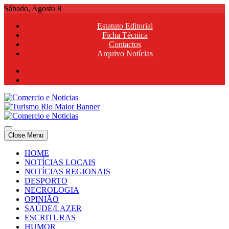
Skip
Sábado, Agosto 8
to
Estatuto Editorial
content
Ficha Técnica
Contactos
Arquivo Notícias
Comercio e Noticias
Notícias e Publicidade Online
Close Menu
Comercio e Noticias
Notícias e Publicidade Online
HOME
NOTÍCIAS LOCAIS
NOTÍCIAS REGIONAIS
DESPORTO
NECROLOGIA
OPINIÃO
SAÚDE/LAZER
ESCRITURAS
HUMOR