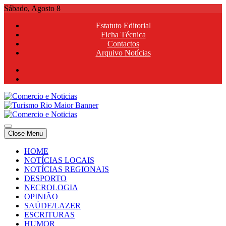
Skip
Sábado, Agosto 8
to
Estatuto Editorial
content
Ficha Técnica
Contactos
Arquivo Notícias
Comercio e Noticias
Notícias e Publicidade Online
Close Menu
Comercio e Noticias
Notícias e Publicidade Online
HOME
NOTÍCIAS LOCAIS
NOTÍCIAS REGIONAIS
DESPORTO
NECROLOGIA
OPINIÃO
SAÚDE/LAZER
ESCRITURAS
HUMOR