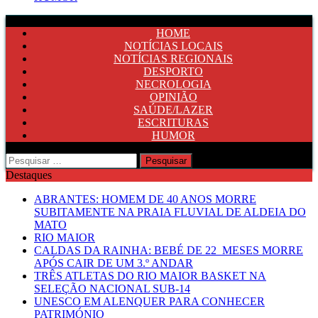
HOME
NOTÍCIAS LOCAIS
NOTÍCIAS REGIONAIS
DESPORTO
NECROLOGIA
OPINIÃO
SAÚDE/LAZER
ESCRITURAS
HUMOR
Pesquisar
por:
Destaques
ABRANTES: HOMEM DE 40 ANOS MORRE
SUBITAMENTE NA PRAIA FLUVIAL DE ALDEIA DO
MATO
RIO MAIOR
CALDAS DA RAINHA: BEBÉ DE 22 MESES MORRE
APÓS CAIR DE UM 3.º ANDAR
TRÊS ATLETAS DO RIO MAIOR BASKET NA
SELEÇÃO NACIONAL SUB-14
UNESCO EM ALENQUER PARA CONHECER
PATRIMÓNIO