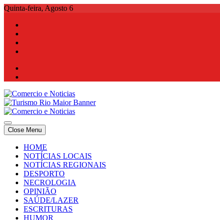
Skip
Quinta-feira, Agosto 6
to
content
Comercio e Noticias
Notícias e Publicidade Online
Close Menu
Comercio e Noticias
Notícias e Publicidade Online
HOME
NOTÍCIAS LOCAIS
NOTÍCIAS REGIONAIS
DESPORTO
NECROLOGIA
OPINIÃO
SAÚDE/LAZER
ESCRITURAS
HUMOR