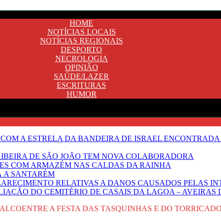
HOME
NOTÍCIAS LOCAIS
NOTÍCIAS REGIONAIS
DESPORTO
NECROLOGIA
OPINIÃO
SAÚDE/LAZER
ESCRITURAS
HUMOR
 COM A ESTRELA DA BANDEIRA DE ISRAEL ENCONTRADA 
E RIBEIRA DE SÃO JOÃO TEM NOVA COLABORADORA
NTES COM ARMAZÉM NAS CALDAS DA RAINHA
Ã A SANTARÉM
LARECIMENTO RELATIVAS A DANOS CAUSADOS PELAS IN
IAÇÃO DO CEMITÉRIO DE CASAIS DA LAGOA – AVEIRAS 
 ALCOENTRE A FESTA DAS TASQUINHAS E DO TORRICAD