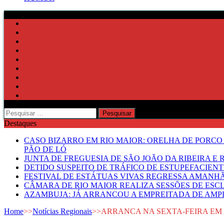
Pesquisar
por:
Destaques
CASO BIZARRO EM RIO MAIOR: ORELHA DE PORCO
PÃO DE LÓ
JUNTA DE FREGUESIA DE SÃO JOÃO DA RIBEIRA 
DETIDO SUSPEITO DE TRÁFICO DE ESTUPEFACIE
FESTIVAL DE ESTÁTUAS VIVAS REGRESSA AMANH
CÂMARA DE RIO MAIOR REALIZA SESSÕES DE ESC
AZAMBUJA: JÁ ARRANCOU A EMPREITADA DE AMPL
Home
>>
Notícias Regionais
>>
ARRANCA NA SEXTA-FEIRA EM