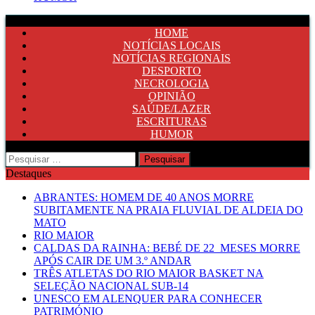
HOME
NOTÍCIAS LOCAIS
NOTÍCIAS REGIONAIS
DESPORTO
NECROLOGIA
OPINIÃO
SAÚDE/LAZER
ESCRITURAS
HUMOR
Pesquisar
por:
Destaques
ABRANTES: HOMEM DE 40 ANOS MORRE
SUBITAMENTE NA PRAIA FLUVIAL DE ALDEIA DO
MATO
RIO MAIOR
CALDAS DA RAINHA: BEBÉ DE 22 MESES MORRE
APÓS CAIR DE UM 3.º ANDAR
TRÊS ATLETAS DO RIO MAIOR BASKET NA
SELEÇÃO NACIONAL SUB-14
UNESCO EM ALENQUER PARA CONHECER
PATRIMÓNIO