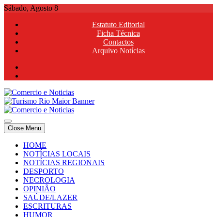
Skip
Sábado, Agosto 8
to
Estatuto Editorial
content
Ficha Técnica
Contactos
Arquivo Notícias
Comercio e Noticias
Notícias e Publicidade Online
Close Menu
Comercio e Noticias
Notícias e Publicidade Online
HOME
NOTÍCIAS LOCAIS
NOTÍCIAS REGIONAIS
DESPORTO
NECROLOGIA
OPINIÃO
SAÚDE/LAZER
ESCRITURAS
HUMOR