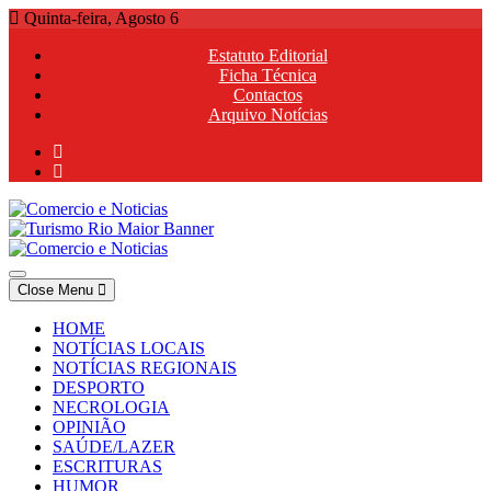
Skip
Quinta-feira, Agosto 6
to
Estatuto Editorial
content
Ficha Técnica
Contactos
Arquivo Notícias
Comercio e Noticias
Notícias e Publicidade Online
Close Menu
Comercio e Noticias
Notícias e Publicidade Online
HOME
NOTÍCIAS LOCAIS
NOTÍCIAS REGIONAIS
DESPORTO
NECROLOGIA
OPINIÃO
SAÚDE/LAZER
ESCRITURAS
HUMOR