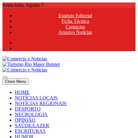
Skip
Sexta-feira, Agosto 7
to
Estatuto Editorial
content
Ficha Técnica
Contactos
Arquivo Notícias
Comercio e Noticias
Notícias e Publicidade Online
Close Menu
Comercio e Noticias
Notícias e Publicidade Online
HOME
NOTÍCIAS LOCAIS
NOTÍCIAS REGIONAIS
DESPORTO
NECROLOGIA
OPINIÃO
SAÚDE/LAZER
ESCRITURAS
HUMOR