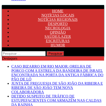
HOME
NOTÍCIAS LOCAIS
NOTÍCIAS REGIONAIS
DESPORTO
NECROLOGIA
OPINIÃO
SAÚDE/LAZER
ESCRITURAS
HUMOR
Pesquisar
por:
Destaques
CASO BIZARRO EM RIO MAIOR: ORELHA DE
PORCO COM A ESTRELA DA BANDEIRA DE ISRAEL
ENCONTRADA NA PORTA DA ANTIGA FÁBRICA DO
PÃO DE LÓ
JUNTA DE FREGUESIA DE SÃO JOÃO DA RIBEIRA E
RIBEIRA DE SÃO JOÃO TEM NOVA
COLABORADORA
DETIDO SUSPEITO DE TRÁFICO DE
ESTUPEFACIENTES COM ARMAZÉM NAS CALDAS
DA RAINHA