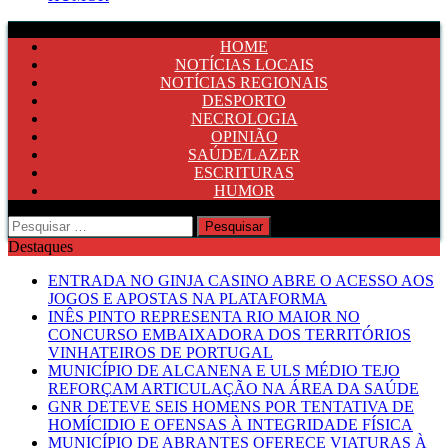
HOME
NOTÍCIAS LOCAIS
NOTÍCIAS REGIONAIS
DESPORTO
NECROLOGIA
OPINIÃO
SAÚDE/LAZER
ESCRITURAS
HUMOR
Pesquisar
por:
Destaques
ENTRADA NO GINJA CASINO ABRE O ACESSO AOS
JOGOS E APOSTAS NA PLATAFORMA
INÊS PINTO REPRESENTA RIO MAIOR NO
CONCURSO EMBAIXADORA DOS TERRITÓRIOS
VINHATEIROS DE PORTUGAL
MUNICÍPIO DE ALCANENA E ULS MÉDIO TEJO
REFORÇAM ARTICULAÇÃO NA ÁREA DA SAÚDE
GNR DETEVE SEIS HOMENS POR TENTATIVA DE
HOMÍCIDIO E OFENSAS À INTEGRIDADE FÍSICA
MUNICÍPIO DE ABRANTES OFERECE VIATURAS À