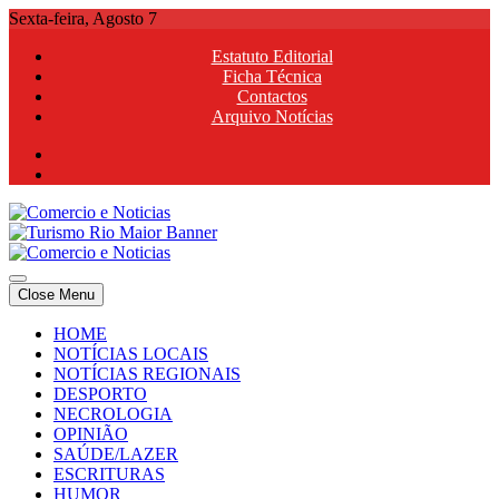
Skip
Sexta-feira, Agosto 7
to
Estatuto Editorial
content
Ficha Técnica
Contactos
Arquivo Notícias
Comercio e Noticias
Notícias e Publicidade Online
Close Menu
Comercio e Noticias
Notícias e Publicidade Online
HOME
NOTÍCIAS LOCAIS
NOTÍCIAS REGIONAIS
DESPORTO
NECROLOGIA
OPINIÃO
SAÚDE/LAZER
ESCRITURAS
HUMOR