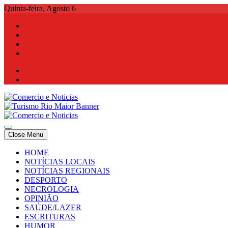
Skip
Quinta-feira, Agosto 6
to
content
Comercio e Noticias
Notícias e Publicidade Online
Close Menu
Comercio e Noticias
Notícias e Publicidade Online
HOME
NOTÍCIAS LOCAIS
NOTÍCIAS REGIONAIS
DESPORTO
NECROLOGIA
OPINIÃO
SAÚDE/LAZER
ESCRITURAS
HUMOR