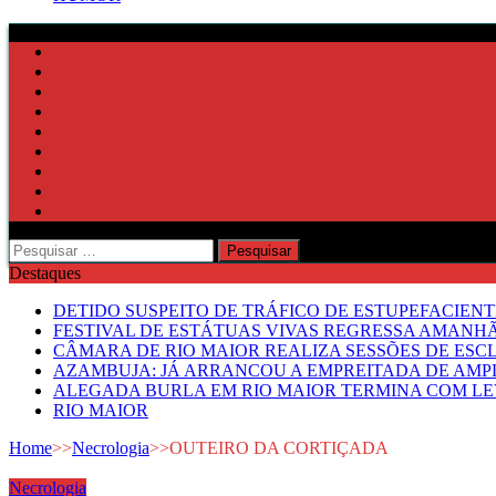
Pesquisar
por:
Destaques
DETIDO SUSPEITO DE TRÁFICO DE ESTUPEFACIE
FESTIVAL DE ESTÁTUAS VIVAS REGRESSA AMANH
CÂMARA DE RIO MAIOR REALIZA SESSÕES DE ESC
AZAMBUJA: JÁ ARRANCOU A EMPREITADA DE AMPL
ALEGADA BURLA EM RIO MAIOR TERMINA COM LE
RIO MAIOR
Home
>>
Necrologia
>>
OUTEIRO DA CORTIÇADA
Necrologia