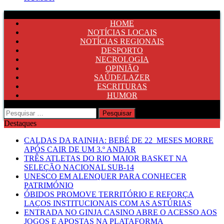
HOME
NOTÍCIAS LOCAIS
NOTÍCIAS REGIONAIS
DESPORTO
NECROLOGIA
OPINIÃO
SAÚDE/LAZER
ESCRITURAS
HUMOR
Pesquisar
por:
Destaques
CALDAS DA RAINHA: BEBÉ DE 22 MESES MORRE
APÓS CAIR DE UM 3.º ANDAR
TRÊS ATLETAS DO RIO MAIOR BASKET NA
SELEÇÃO NACIONAL SUB-14
UNESCO EM ALENQUER PARA CONHECER
PATRIMÓNIO
ÓBIDOS PROMOVE TERRITÓRIO E REFORÇA
LAÇOS INSTITUCIONAIS COM AS ASTÚRIAS
ENTRADA NO GINJA CASINO ABRE O ACESSO AOS
JOGOS E APOSTAS NA PLATAFORMA