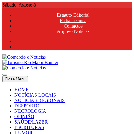
Skip
Sábado, Agosto 8
to
Estatuto Editorial
content
Ficha Técnica
Contactos
Arquivo Notícias
Comercio e Noticias
Notícias e Publicidade Online
Close Menu
Comercio e Noticias
Notícias e Publicidade Online
HOME
NOTÍCIAS LOCAIS
NOTÍCIAS REGIONAIS
DESPORTO
NECROLOGIA
OPINIÃO
SAÚDE/LAZER
ESCRITURAS
HUMOR