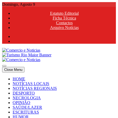
Skip
Domingo, Agosto 9
to
Estatuto Editorial
content
Ficha Técnica
Contactos
Arquivo Notícias
Comercio e Noticias
Notícias e Publicidade Online
Close Menu
Comercio e Noticias
Notícias e Publicidade Online
HOME
NOTÍCIAS LOCAIS
NOTÍCIAS REGIONAIS
DESPORTO
NECROLOGIA
OPINIÃO
SAÚDE/LAZER
ESCRITURAS
HUMOR