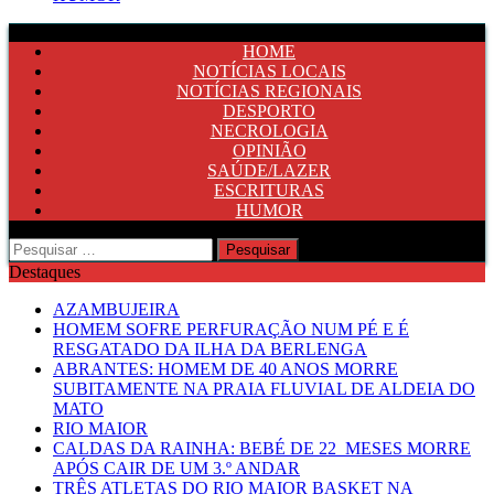
HOME
NOTÍCIAS LOCAIS
NOTÍCIAS REGIONAIS
DESPORTO
NECROLOGIA
OPINIÃO
SAÚDE/LAZER
ESCRITURAS
HUMOR
Pesquisar
por:
Destaques
AZAMBUJEIRA
HOMEM SOFRE PERFURAÇÃO NUM PÉ E É
RESGATADO DA ILHA DA BERLENGA
ABRANTES: HOMEM DE 40 ANOS MORRE
SUBITAMENTE NA PRAIA FLUVIAL DE ALDEIA DO
MATO
RIO MAIOR
CALDAS DA RAINHA: BEBÉ DE 22 MESES MORRE
APÓS CAIR DE UM 3.º ANDAR
TRÊS ATLETAS DO RIO MAIOR BASKET NA