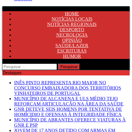
HOME
NOTÍCIAS LOCAIS
NOTÍCIAS REGIONAIS
DESPORTO
NECROLOGIA
OPINIÃO
SAÚDE/LAZER
ESCRITURAS
HUMOR
Pesquisar
por:
Destaques
INÊS PINTO REPRESENTA RIO MAIOR NO
CONCURSO EMBAIXADORA DOS TERRITÓRIOS
VINHATEIROS DE PORTUGAL
MUNICÍPIO DE ALCANENA E ULS MÉDIO TEJO
REFORÇAM ARTICULAÇÃO NA ÁREA DA SAÚDE
GNR DETEVE SEIS HOMENS POR TENTATIVA DE
HOMÍCIDIO E OFENSAS À INTEGRIDADE FÍSICA
MUNICÍPIO DE ABRANTES OFERECE VIATURAS À
GNR E PSP
JOVEM DE 17 ANOS DETIDO COM ARMAS EM