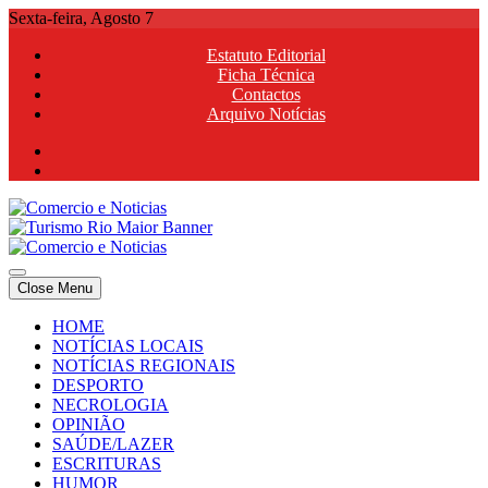
Skip
Sexta-feira, Agosto 7
to
Estatuto Editorial
content
Ficha Técnica
Contactos
Arquivo Notícias
Comercio e Noticias
Notícias e Publicidade Online
Close Menu
Comercio e Noticias
Notícias e Publicidade Online
HOME
NOTÍCIAS LOCAIS
NOTÍCIAS REGIONAIS
DESPORTO
NECROLOGIA
OPINIÃO
SAÚDE/LAZER
ESCRITURAS
HUMOR