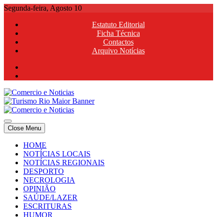
Skip
Segunda-feira, Agosto 10
to
Estatuto Editorial
content
Ficha Técnica
Contactos
Arquivo Notícias
Comercio e Noticias
Notícias e Publicidade Online
Close Menu
Comercio e Noticias
Notícias e Publicidade Online
HOME
NOTÍCIAS LOCAIS
NOTÍCIAS REGIONAIS
DESPORTO
NECROLOGIA
OPINIÃO
SAÚDE/LAZER
ESCRITURAS
HUMOR