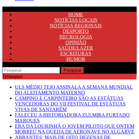
HOME
NOTÍCIAS LOCAIS
NOTÍCIAS REGIONAIS
DESPORTO
NECROLOGIA
OPINIÃO
SAÚDE/LAZER
ESCRITURAS
HUMOR
Pesquisar
por:
Destaques
ULS MÉDIO TEJO ASSINALA A SEMANA MUNDIAL
DO ALEITAMENTO MATERNO
CAMPINO E CARPINTEIRO SÃO AS ESTÁTUAS
VENCEDORAS DO VII FESTIVAL DE ESTÁTUAS
VIVAS DE SANTARÉM
FALECEU A HISTORIADORA ZULMIRA FURTADO
MARQUES
ERA DA LOURINHÃ O JOVEM PILOTO QUE ONTEM
MORREU NA QUEDA DE AERONAVE NO ALGARVE
ABRANTES: MAIS DE OITO DEZENAS DE