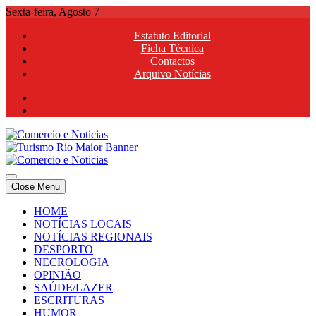
Skip
Sexta-feira, Agosto 7
to
Estatuto Editorial
content
Ficha Técnica
Contactos
Arquivo Notícias
Comercio e Noticias
Notícias e Publicidade Online
Close Menu
Comercio e Noticias
Notícias e Publicidade Online
HOME
NOTÍCIAS LOCAIS
NOTÍCIAS REGIONAIS
DESPORTO
NECROLOGIA
OPINIÃO
SAÚDE/LAZER
ESCRITURAS
HUMOR