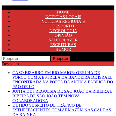
HOME
NOTÍCIAS LOCAIS
NOTÍCIAS REGIONAIS
DESPORTO
NECROLOGIA
OPINIÃO
SAÚDE/LAZER
ESCRITURAS
HUMOR
Pesquisar
por:
Destaques
CASO BIZARRO EM RIO MAIOR: ORELHA DE
PORCO COM A ESTRELA DA BANDEIRA DE ISRAEL
ENCONTRADA NA PORTA DA ANTIGA FÁBRICA DO
PÃO DE LÓ
JUNTA DE FREGUESIA DE SÃO JOÃO DA RIBEIRA E
RIBEIRA DE SÃO JOÃO TEM NOVA
COLABORADORA
DETIDO SUSPEITO DE TRÁFICO DE
ESTUPEFACIENTES COM ARMAZÉM NAS CALDAS
DA RAINHA