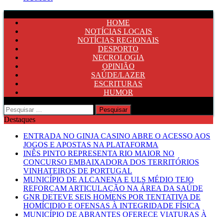
HOME
NOTÍCIAS LOCAIS
NOTÍCIAS REGIONAIS
DESPORTO
NECROLOGIA
OPINIÃO
SAÚDE/LAZER
ESCRITURAS
HUMOR
Pesquisar
por:
Destaques
ENTRADA NO GINJA CASINO ABRE O ACESSO AOS
JOGOS E APOSTAS NA PLATAFORMA
INÊS PINTO REPRESENTA RIO MAIOR NO
CONCURSO EMBAIXADORA DOS TERRITÓRIOS
VINHATEIROS DE PORTUGAL
MUNICÍPIO DE ALCANENA E ULS MÉDIO TEJO
REFORÇAM ARTICULAÇÃO NA ÁREA DA SAÚDE
GNR DETEVE SEIS HOMENS POR TENTATIVA DE
HOMÍCIDIO E OFENSAS À INTEGRIDADE FÍSICA
MUNICÍPIO DE ABRANTES OFERECE VIATURAS À