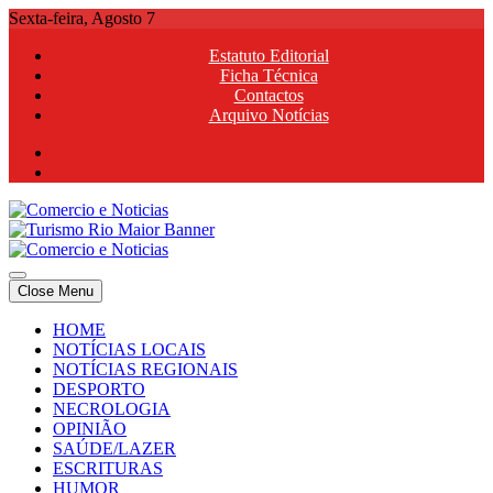
Skip
Sexta-feira, Agosto 7
to
Estatuto Editorial
content
Ficha Técnica
Contactos
Arquivo Notícias
Comercio e Noticias
Notícias e Publicidade Online
Close Menu
Comercio e Noticias
Notícias e Publicidade Online
HOME
NOTÍCIAS LOCAIS
NOTÍCIAS REGIONAIS
DESPORTO
NECROLOGIA
OPINIÃO
SAÚDE/LAZER
ESCRITURAS
HUMOR