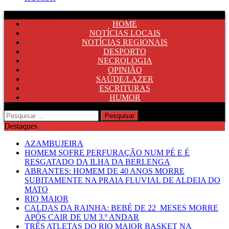
HOME
NOTÍCIAS LOCAIS
NOTÍCIAS REGIONAIS
DESPORTO
NECROLOGIA
OPINIÃO
SAÚDE/LAZER
ESCRITURAS
HUMOR
Pesquisar
por:
Destaques
AZAMBUJEIRA
HOMEM SOFRE PERFURAÇÃO NUM PÉ E É
RESGATADO DA ILHA DA BERLENGA
ABRANTES: HOMEM DE 40 ANOS MORRE
SUBITAMENTE NA PRAIA FLUVIAL DE ALDEIA DO
MATO
RIO MAIOR
CALDAS DA RAINHA: BEBÉ DE 22 MESES MORRE
APÓS CAIR DE UM 3.º ANDAR
TRÊS ATLETAS DO RIO MAIOR BASKET NA