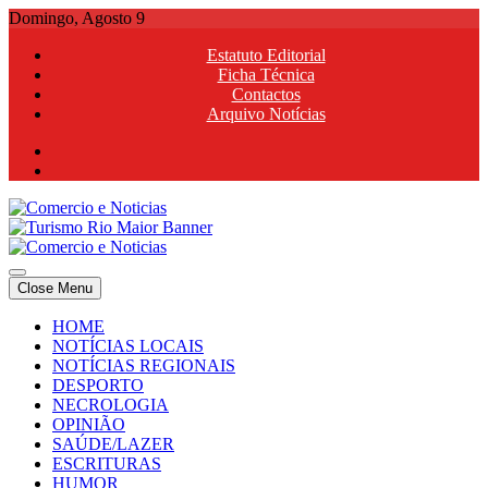
Skip
Domingo, Agosto 9
to
Estatuto Editorial
content
Ficha Técnica
Contactos
Arquivo Notícias
Comercio e Noticias
Notícias e Publicidade Online
Close Menu
Comercio e Noticias
Notícias e Publicidade Online
HOME
NOTÍCIAS LOCAIS
NOTÍCIAS REGIONAIS
DESPORTO
NECROLOGIA
OPINIÃO
SAÚDE/LAZER
ESCRITURAS
HUMOR