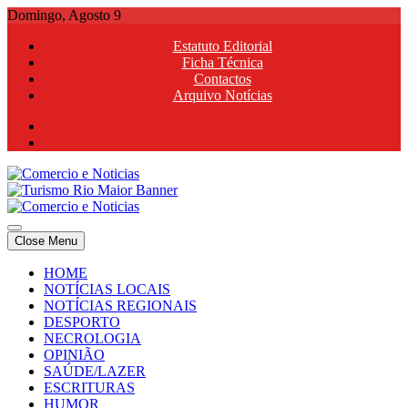
Skip
Domingo, Agosto 9
to
Estatuto Editorial
content
Ficha Técnica
Contactos
Arquivo Notícias
Comercio e Noticias
Notícias e Publicidade Online
Close Menu
Comercio e Noticias
Notícias e Publicidade Online
HOME
NOTÍCIAS LOCAIS
NOTÍCIAS REGIONAIS
DESPORTO
NECROLOGIA
OPINIÃO
SAÚDE/LAZER
ESCRITURAS
HUMOR