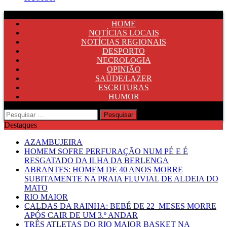
HOME
NOTÍCIAS LOCAIS
NOTÍCIAS REGIONAIS
DESPORTO
NECROLOGIA
OPINIÃO
SAÚDE/LAZER
ESCRITURAS
HUMOR
Pesquisar
por:
Destaques
AZAMBUJEIRA
HOMEM SOFRE PERFURAÇÃO NUM PÉ E É
RESGATADO DA ILHA DA BERLENGA
ABRANTES: HOMEM DE 40 ANOS MORRE
SUBITAMENTE NA PRAIA FLUVIAL DE ALDEIA DO
MATO
RIO MAIOR
CALDAS DA RAINHA: BEBÉ DE 22 MESES MORRE
APÓS CAIR DE UM 3.º ANDAR
TRÊS ATLETAS DO RIO MAIOR BASKET NA