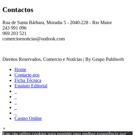
Contactos
Rua de Santa Bárbara, Moradia 5 - 2040-228 - Rio Maior
243 991 096
969 203 521
comercioenoticias@outlook.com
Direitos Reservados, Comercio e Notícias | By Grupo Publiweb
Home
Contacte-nos
Ficha Técnica
Estatuto Editorial
_
_
_
_
_
Casino Online
×
Este site utiliza cookies para permitir uma melhor experiência por