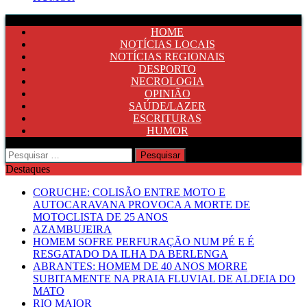
HOME
NOTÍCIAS LOCAIS
NOTÍCIAS REGIONAIS
DESPORTO
NECROLOGIA
OPINIÃO
SAÚDE/LAZER
ESCRITURAS
HUMOR
Pesquisar
por:
Destaques
CORUCHE: COLISÃO ENTRE MOTO E
AUTOCARAVANA PROVOCA A MORTE DE
MOTOCLISTA DE 25 ANOS
AZAMBUJEIRA
HOMEM SOFRE PERFURAÇÃO NUM PÉ E É
RESGATADO DA ILHA DA BERLENGA
ABRANTES: HOMEM DE 40 ANOS MORRE
SUBITAMENTE NA PRAIA FLUVIAL DE ALDEIA DO
MATO
RIO MAIOR