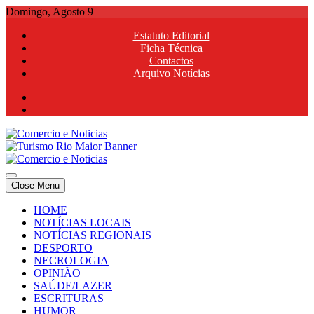
Skip
Domingo, Agosto 9
to
Estatuto Editorial
content
Ficha Técnica
Contactos
Arquivo Notícias
Comercio e Noticias
Notícias e Publicidade Online
Close Menu
Comercio e Noticias
Notícias e Publicidade Online
HOME
NOTÍCIAS LOCAIS
NOTÍCIAS REGIONAIS
DESPORTO
NECROLOGIA
OPINIÃO
SAÚDE/LAZER
ESCRITURAS
HUMOR