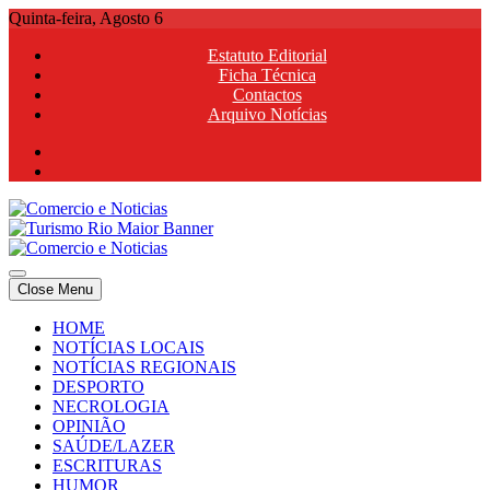
Skip
Quinta-feira, Agosto 6
to
Estatuto Editorial
content
Ficha Técnica
Contactos
Arquivo Notícias
Comercio e Noticias
Notícias e Publicidade Online
Close Menu
Comercio e Noticias
Notícias e Publicidade Online
HOME
NOTÍCIAS LOCAIS
NOTÍCIAS REGIONAIS
DESPORTO
NECROLOGIA
OPINIÃO
SAÚDE/LAZER
ESCRITURAS
HUMOR