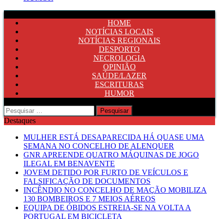
HOME
NOTÍCIAS LOCAIS
NOTÍCIAS REGIONAIS
DESPORTO
NECROLOGIA
OPINIÃO
SAÚDE/LAZER
ESCRITURAS
HUMOR
Pesquisar
por:
Destaques
MULHER ESTÁ DESAPARECIDA HÁ QUASE UMA
SEMANA NO CONCELHO DE ALENQUER
GNR APREENDE QUATRO MÁQUINAS DE JOGO
ILEGAL EM BENAVENTE
JOVEM DETIDO POR FURTO DE VEÍCULOS E
FALSIFICAÇÃO DE DOCUMENTOS
INCÊNDIO NO CONCELHO DE MAÇÃO MOBILIZA
130 BOMBEIROS E 7 MEIOS AÉREOS
EQUIPA DE ÓBIDOS ESTREIA-SE NA VOLTA A
PORTUGAL EM BICICLETA