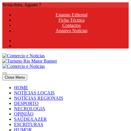
Skip
Sexta-feira, Agosto 7
to
Estatuto Editorial
content
Ficha Técnica
Contactos
Arquivo Notícias
Comercio e Noticias
Notícias e Publicidade Online
Close Menu
Comercio e Noticias
Notícias e Publicidade Online
HOME
NOTÍCIAS LOCAIS
NOTÍCIAS REGIONAIS
DESPORTO
NECROLOGIA
OPINIÃO
SAÚDE/LAZER
ESCRITURAS
HUMOR