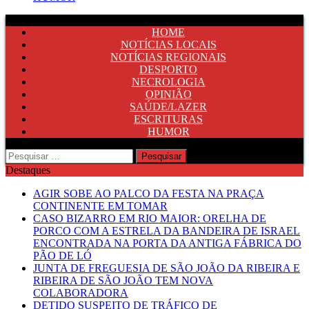
HOME
NOTÍCIAS LOCAIS
NOTÍCIAS REGIONAIS
DESPORTO
NECROLOGIA
OPINIÃO
SAÚDE/LAZER
ESCRITURAS
HUMOR
Pesquisar
por:
Destaques
AGIR SOBE AO PALCO DA FESTA NA PRAÇA
CONTINENTE EM TOMAR
CASO BIZARRO EM RIO MAIOR: ORELHA DE
PORCO COM A ESTRELA DA BANDEIRA DE ISRAEL
ENCONTRADA NA PORTA DA ANTIGA FÁBRICA DO
PÃO DE LÓ
JUNTA DE FREGUESIA DE SÃO JOÃO DA RIBEIRA E
RIBEIRA DE SÃO JOÃO TEM NOVA
COLABORADORA
DETIDO SUSPEITO DE TRÁFICO DE