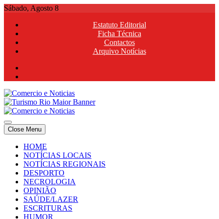
Skip
Sábado, Agosto 8
to
Estatuto Editorial
content
Ficha Técnica
Contactos
Arquivo Notícias
Comercio e Noticias
Notícias e Publicidade Online
Close Menu
Comercio e Noticias
Notícias e Publicidade Online
HOME
NOTÍCIAS LOCAIS
NOTÍCIAS REGIONAIS
DESPORTO
NECROLOGIA
OPINIÃO
SAÚDE/LAZER
ESCRITURAS
HUMOR