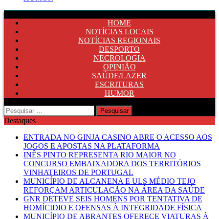
HOME
NOTÍCIAS LOCAIS
NOTÍCIAS REGIONAIS
DESPORTO
NECROLOGIA
OPINIÃO
SAÚDE/LAZER
ESCRITURAS
HUMOR
Pesquisar
por:
Destaques
ENTRADA NO GINJA CASINO ABRE O ACESSO AOS
JOGOS E APOSTAS NA PLATAFORMA
INÊS PINTO REPRESENTA RIO MAIOR NO
CONCURSO EMBAIXADORA DOS TERRITÓRIOS
VINHATEIROS DE PORTUGAL
MUNICÍPIO DE ALCANENA E ULS MÉDIO TEJO
REFORÇAM ARTICULAÇÃO NA ÁREA DA SAÚDE
GNR DETEVE SEIS HOMENS POR TENTATIVA DE
HOMÍCIDIO E OFENSAS À INTEGRIDADE FÍSICA
MUNICÍPIO DE ABRANTES OFERECE VIATURAS À