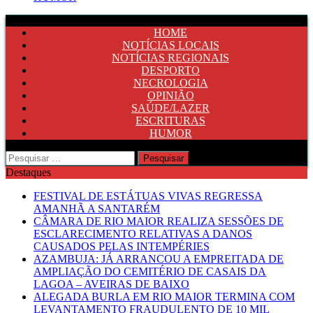
HOME
NOTÍCIAS LOCAIS
NOTÍCIAS REGIONAIS
DESPORTO
NECROLOGIA
OPINIÃO
SAÚDE/LAZER
ESCRITURAS
HUMOR
Pesquisar
por:
Destaques
FESTIVAL DE ESTÁTUAS VIVAS REGRESSA
AMANHÃ A SANTARÉM
CÂMARA DE RIO MAIOR REALIZA SESSÕES DE
ESCLARECIMENTO RELATIVAS A DANOS
CAUSADOS PELAS INTEMPÉRIES
AZAMBUJA: JÁ ARRANCOU A EMPREITADA DE
AMPLIAÇÃO DO CEMITÉRIO DE CASAIS DA
LAGOA – AVEIRAS DE BAIXO
ALEGADA BURLA EM RIO MAIOR TERMINA COM
LEVANTAMENTO FRAUDULENTO DE 10 MIL