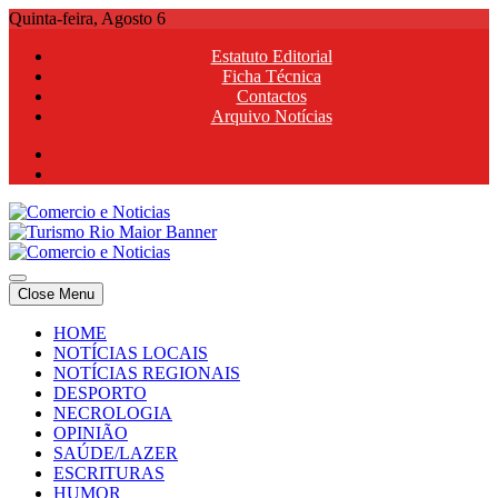
Skip
Quinta-feira, Agosto 6
to
Estatuto Editorial
content
Ficha Técnica
Contactos
Arquivo Notícias
Comercio e Noticias
Notícias e Publicidade Online
Close Menu
Comercio e Noticias
Notícias e Publicidade Online
HOME
NOTÍCIAS LOCAIS
NOTÍCIAS REGIONAIS
DESPORTO
NECROLOGIA
OPINIÃO
SAÚDE/LAZER
ESCRITURAS
HUMOR