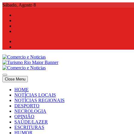
Skip
Sábado, Agosto 8
to
content
Comercio e Noticias
Notícias e Publicidade Online
Close Menu
Comercio e Noticias
Notícias e Publicidade Online
HOME
NOTÍCIAS LOCAIS
NOTÍCIAS REGIONAIS
DESPORTO
NECROLOGIA
OPINIÃO
SAÚDE/LAZER
ESCRITURAS
HUMOR