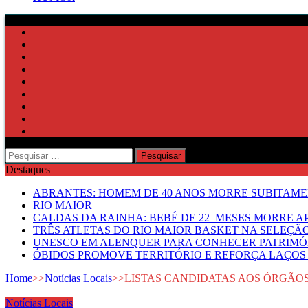
Pesquisar
por:
Destaques
ABRANTES: HOMEM DE 40 ANOS MORRE SUBITAMEN
RIO MAIOR
CALDAS DA RAINHA: BEBÉ DE 22 MESES MORRE AP
TRÊS ATLETAS DO RIO MAIOR BASKET NA SELEÇÃ
UNESCO EM ALENQUER PARA CONHECER PATRIMÓ
ÓBIDOS PROMOVE TERRITÓRIO E REFORÇA LAÇOS 
Home
>>
Notícias Locais
>>
LISTAS CANDIDATAS AOS ÓRGÃO
Notícias Locais