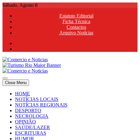
Skip
Sábado, Agosto 8
to
Estatuto Editorial
content
Ficha Técnica
Contactos
Arquivo Notícias
Comercio e Noticias
Notícias e Publicidade Online
Close Menu
Comercio e Noticias
Notícias e Publicidade Online
HOME
NOTÍCIAS LOCAIS
NOTÍCIAS REGIONAIS
DESPORTO
NECROLOGIA
OPINIÃO
SAÚDE/LAZER
ESCRITURAS
HUMOR