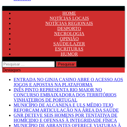
HOME
NOTÍCIAS LOCAIS
NOTÍCIAS REGIONAIS
DESPORTO
NECROLOGIA
OPINIÃO
SAÚDE/LAZER
ESCRITURAS
HUMOR
Pesquisar
por:
Destaques
ENTRADA NO GINJA CASINO ABRE O ACESSO AOS
JOGOS E APOSTAS NA PLATAFORMA
INÊS PINTO REPRESENTA RIO MAIOR NO
CONCURSO EMBAIXADORA DOS TERRITÓRIOS
VINHATEIROS DE PORTUGAL
MUNICÍPIO DE ALCANENA E ULS MÉDIO TEJO
REFORÇAM ARTICULAÇÃO NA ÁREA DA SAÚDE
GNR DETEVE SEIS HOMENS POR TENTATIVA DE
HOMÍCIDIO E OFENSAS À INTEGRIDADE FÍSICA
MUNICÍPIO DE ABRANTES OFERECE VIATURAS À