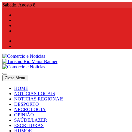
Skip
Sábado, Agosto 8
to
content
Comercio e Noticias
Notícias e Publicidade Online
Close Menu
Comercio e Noticias
Notícias e Publicidade Online
HOME
NOTÍCIAS LOCAIS
NOTÍCIAS REGIONAIS
DESPORTO
NECROLOGIA
OPINIÃO
SAÚDE/LAZER
ESCRITURAS
HUMOR