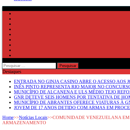
Pesquisar
por:
Destaques
ENTRADA NO GINJA CASINO ABRE O ACESSO AOS 
INÊS PINTO REPRESENTA RIO MAIOR NO CONCUR
MUNICÍPIO DE ALCANENA E ULS MÉDIO TEJO RE
GNR DETEVE SEIS HOMENS POR TENTATIVA DE HOM
MUNICÍPIO DE ABRANTES OFERECE VIATURAS À GN
JOVEM DE 17 ANOS DETIDO COM ARMAS EM PROCE
Home
>>
Notícias Locais
>>
COMUNIDADE VENEZUELANA EM R
ARMAZENAMENTO