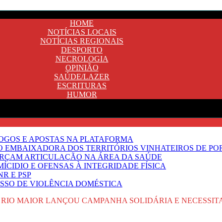
HOME
NOTÍCIAS LOCAIS
NOTÍCIAS REGIONAIS
DESPORTO
NECROLOGIA
OPINIÃO
SAÚDE/LAZER
ESCRITURAS
HUMOR
JOGOS E APOSTAS NA PLATAFORMA
SO EMBAIXADORA DOS TERRITÓRIOS VINHATEIROS DE P
FORÇAM ARTICULAÇÃO NA ÁREA DA SAÚDE
ÍCIDIO E OFENSAS À INTEGRIDADE FÍSICA
R E PSP
SSO DE VIOLÊNCIA DOMÉSTICA
IO MAIOR LANÇOU CAMPANHA SOLIDÁRIA E NECESSITA