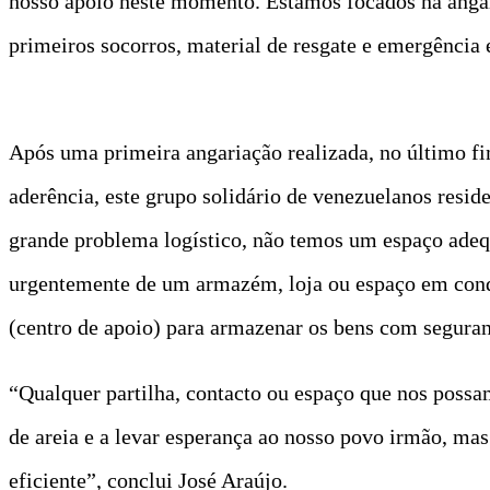
nosso apoio neste momento. Estamos focados na angari
primeiros socorros, material de resgate e emergência 
Após uma primeira angariação realizada, no último fi
aderência, este grupo solidário de venezuelanos res
grande problema logístico, não temos um espaço adequ
urgentemente de um armazém, loja ou espaço em condi
(centro de apoio) para armazenar os bens com seguran
“Qualquer partilha, contacto ou espaço que nos possa
de areia e a levar esperança ao nosso povo irmão, mas
eficiente”, conclui José Araújo.