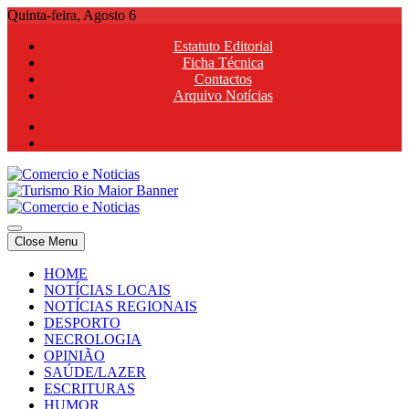
Skip
Quinta-feira, Agosto 6
to
Estatuto Editorial
content
Ficha Técnica
Contactos
Arquivo Notícias
Comercio e Noticias
Notícias e Publicidade Online
Close Menu
Comercio e Noticias
Notícias e Publicidade Online
HOME
NOTÍCIAS LOCAIS
NOTÍCIAS REGIONAIS
DESPORTO
NECROLOGIA
OPINIÃO
SAÚDE/LAZER
ESCRITURAS
HUMOR