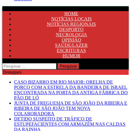
HOME
NOTÍCIAS LOCAIS
NOTÍCIAS REGIONAIS
DESPORTO
NECROLOGIA
OPINIÃO
SAÚDE/LAZER
ESCRITURAS
HUMOR
Pesquisar
por:
Destaques
CASO BIZARRO EM RIO MAIOR: ORELHA DE
PORCO COM A ESTRELA DA BANDEIRA DE ISRAEL
ENCONTRADA NA PORTA DA ANTIGA FÁBRICA DO
PÃO DE LÓ
JUNTA DE FREGUESIA DE SÃO JOÃO DA RIBEIRA E
RIBEIRA DE SÃO JOÃO TEM NOVA
COLABORADORA
DETIDO SUSPEITO DE TRÁFICO DE
ESTUPEFACIENTES COM ARMAZÉM NAS CALDAS
DA RAINHA