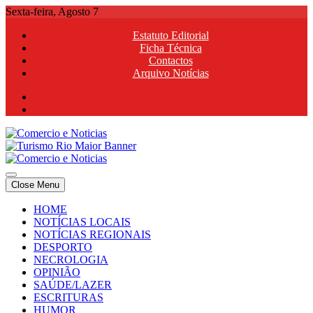
Skip
Sexta-feira, Agosto 7
to
Estatuto Editorial
content
Ficha Técnica
Contactos
Arquivo Notícias
Comercio e Noticias
Notícias e Publicidade Online
Close Menu
Comercio e Noticias
Notícias e Publicidade Online
HOME
NOTÍCIAS LOCAIS
NOTÍCIAS REGIONAIS
DESPORTO
NECROLOGIA
OPINIÃO
SAÚDE/LAZER
ESCRITURAS
HUMOR