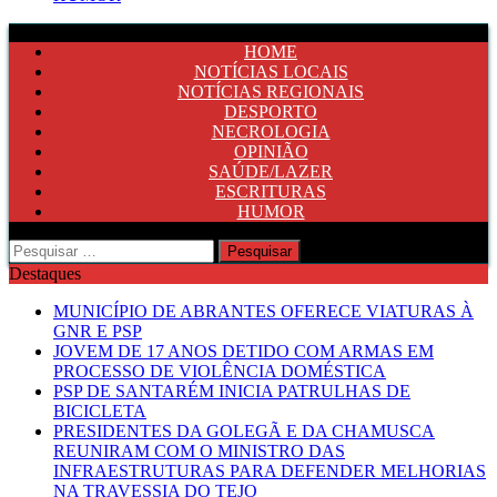
HOME
NOTÍCIAS LOCAIS
NOTÍCIAS REGIONAIS
DESPORTO
NECROLOGIA
OPINIÃO
SAÚDE/LAZER
ESCRITURAS
HUMOR
Pesquisar
por:
Destaques
MUNICÍPIO DE ABRANTES OFERECE VIATURAS À
GNR E PSP
JOVEM DE 17 ANOS DETIDO COM ARMAS EM
PROCESSO DE VIOLÊNCIA DOMÉSTICA
PSP DE SANTARÉM INICIA PATRULHAS DE
BICICLETA
PRESIDENTES DA GOLEGÃ E DA CHAMUSCA
REUNIRAM COM O MINISTRO DAS
INFRAESTRUTURAS PARA DEFENDER MELHORIAS
NA TRAVESSIA DO TEJO