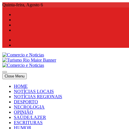
Skip
Quinta-feira, Agosto 6
to
content
Comercio e Noticias
Notícias e Publicidade Online
Close Menu
Comercio e Noticias
Notícias e Publicidade Online
HOME
NOTÍCIAS LOCAIS
NOTÍCIAS REGIONAIS
DESPORTO
NECROLOGIA
OPINIÃO
SAÚDE/LAZER
ESCRITURAS
HUMOR