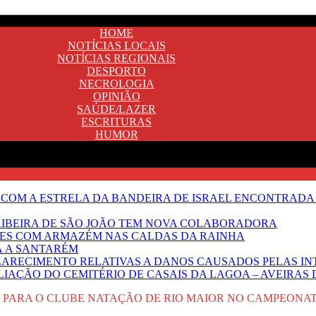
HOME
NOTÍCIAS LOCAIS
NOTÍCIAS REGIONAIS
DESPORTO
NECROLOGIA
OPINIÃO
SAÚDE/LAZER
ESCRITURAS
HUMOR
 COM A ESTRELA DA BANDEIRA DE ISRAEL ENCONTRADA 
E RIBEIRA DE SÃO JOÃO TEM NOVA COLABORADORA
NTES COM ARMAZÉM NAS CALDAS DA RAINHA
Ã A SANTARÉM
LARECIMENTO RELATIVAS A DANOS CAUSADOS PELAS IN
IAÇÃO DO CEMITÉRIO DE CASAIS DA LAGOA – AVEIRAS 
 PARA O CLUBE NATAÇÃO DE RIO MAIOR NO CAMPEONA