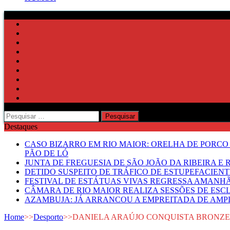
Pesquisar
por:
Destaques
CASO BIZARRO EM RIO MAIOR: ORELHA DE PORCO
PÃO DE LÓ
JUNTA DE FREGUESIA DE SÃO JOÃO DA RIBEIRA 
DETIDO SUSPEITO DE TRÁFICO DE ESTUPEFACIE
FESTIVAL DE ESTÁTUAS VIVAS REGRESSA AMANH
CÂMARA DE RIO MAIOR REALIZA SESSÕES DE ESC
AZAMBUJA: JÁ ARRANCOU A EMPREITADA DE AMPL
Home
>>
Desporto
>>
DANIELA ARAÚJO CONQUISTA BRONZE