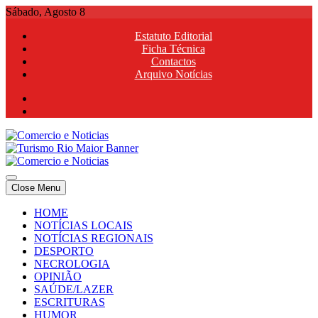
Skip
Sábado, Agosto 8
to
Estatuto Editorial
content
Ficha Técnica
Contactos
Arquivo Notícias
Comercio e Noticias
Notícias e Publicidade Online
Close Menu
Comercio e Noticias
Notícias e Publicidade Online
HOME
NOTÍCIAS LOCAIS
NOTÍCIAS REGIONAIS
DESPORTO
NECROLOGIA
OPINIÃO
SAÚDE/LAZER
ESCRITURAS
HUMOR