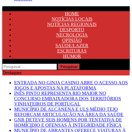
HOME
NOTÍCIAS LOCAIS
NOTÍCIAS REGIONAIS
DESPORTO
NECROLOGIA
OPINIÃO
SAÚDE/LAZER
ESCRITURAS
HUMOR
Pesquisar
por:
Destaques
ENTRADA NO GINJA CASINO ABRE O ACESSO AOS
JOGOS E APOSTAS NA PLATAFORMA
INÊS PINTO REPRESENTA RIO MAIOR NO
CONCURSO EMBAIXADORA DOS TERRITÓRIOS
VINHATEIROS DE PORTUGAL
MUNICÍPIO DE ALCANENA E ULS MÉDIO TEJO
REFORÇAM ARTICULAÇÃO NA ÁREA DA SAÚDE
GNR DETEVE SEIS HOMENS POR TENTATIVA DE
HOMÍCIDIO E OFENSAS À INTEGRIDADE FÍSICA
MUNICÍPIO DE ABRANTES OFERECE VIATURAS À