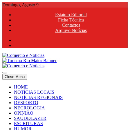
Skip
Domingo, Agosto 9
to
Estatuto Editorial
content
Ficha Técnica
Contactos
Arquivo Notícias
Comercio e Noticias
Notícias e Publicidade Online
Close Menu
Comercio e Noticias
Notícias e Publicidade Online
HOME
NOTÍCIAS LOCAIS
NOTÍCIAS REGIONAIS
DESPORTO
NECROLOGIA
OPINIÃO
SAÚDE/LAZER
ESCRITURAS
HUMOR