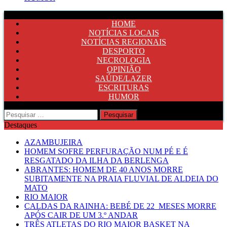
HOME
NOTÍCIAS LOCAIS
NOTÍCIAS REGIONAIS
DESPORTO
NECROLOGIA
OPINIÃO
SAÚDE/LAZER
ESCRITURAS
HUMOR
Pesquisar
por:
Destaques
AZAMBUJEIRA
HOMEM SOFRE PERFURAÇÃO NUM PÉ E É
RESGATADO DA ILHA DA BERLENGA
ABRANTES: HOMEM DE 40 ANOS MORRE
SUBITAMENTE NA PRAIA FLUVIAL DE ALDEIA DO
MATO
RIO MAIOR
CALDAS DA RAINHA: BEBÉ DE 22 MESES MORRE
APÓS CAIR DE UM 3.º ANDAR
TRÊS ATLETAS DO RIO MAIOR BASKET NA