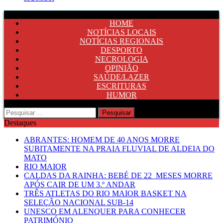
HOME
NOTÍCIAS LOCAIS
NOTÍCIAS REGIONAIS
DESPORTO
NECROLOGIA
OPINIÃO
SAÚDE/LAZER
ESCRITURAS
HUMOR
Pesquisar
por:
Destaques
ABRANTES: HOMEM DE 40 ANOS MORRE
SUBITAMENTE NA PRAIA FLUVIAL DE ALDEIA DO
MATO
RIO MAIOR
CALDAS DA RAINHA: BEBÉ DE 22 MESES MORRE
APÓS CAIR DE UM 3.º ANDAR
TRÊS ATLETAS DO RIO MAIOR BASKET NA
SELEÇÃO NACIONAL SUB-14
UNESCO EM ALENQUER PARA CONHECER
PATRIMÓNIO