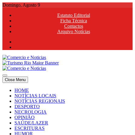
Skip
Domingo, Agosto 9
to
Estatuto Editorial
content
Ficha Técnica
Contactos
Arquivo Notícias
Comercio e Noticias
Notícias e Publicidade Online
Close Menu
Comercio e Noticias
Notícias e Publicidade Online
HOME
NOTÍCIAS LOCAIS
NOTÍCIAS REGIONAIS
DESPORTO
NECROLOGIA
OPINIÃO
SAÚDE/LAZER
ESCRITURAS
HUMOR