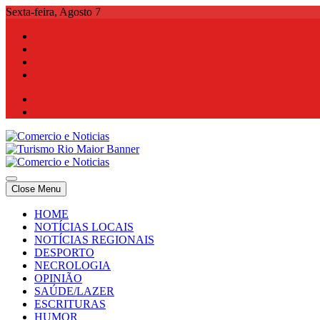
Skip
Sexta-feira, Agosto 7
to
content
Comercio e Noticias
Notícias e Publicidade Online
Close Menu
Comercio e Noticias
Notícias e Publicidade Online
HOME
NOTÍCIAS LOCAIS
NOTÍCIAS REGIONAIS
DESPORTO
NECROLOGIA
OPINIÃO
SAÚDE/LAZER
ESCRITURAS
HUMOR