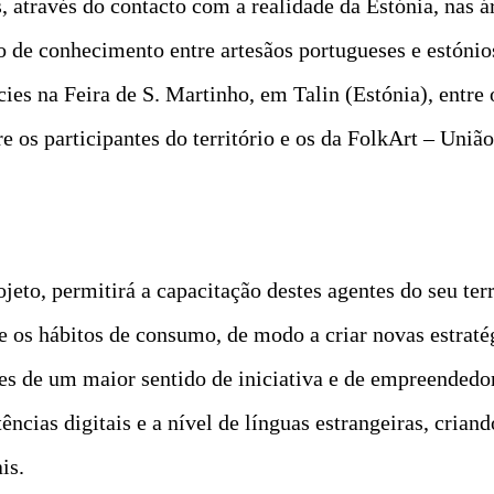
 através do contacto com a realidade da Estónia, nas ár
io de conhecimento entre artesãos portugueses e estóni
icies na Feira de S. Martinho, em Talin (Estónia), entre
 os participantes do território e os da FolkArt – União
o, permitirá a capacitação destes agentes do seu terri
 os hábitos de consumo, de modo a criar novas estraté
cies de um maior sentido de iniciativa e de empreendedor
ências digitais e a nível de línguas estrangeiras, cria
is.