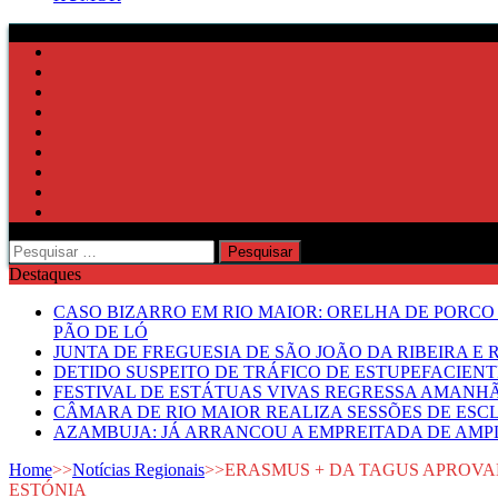
Pesquisar
por:
Destaques
CASO BIZARRO EM RIO MAIOR: ORELHA DE PORCO
PÃO DE LÓ
JUNTA DE FREGUESIA DE SÃO JOÃO DA RIBEIRA 
DETIDO SUSPEITO DE TRÁFICO DE ESTUPEFACIE
FESTIVAL DE ESTÁTUAS VIVAS REGRESSA AMANH
CÂMARA DE RIO MAIOR REALIZA SESSÕES DE ESC
AZAMBUJA: JÁ ARRANCOU A EMPREITADA DE AMPL
Home
>>
Notícias Regionais
>>
ERASMUS + DA TAGUS APROVAD
ESTÓNIA