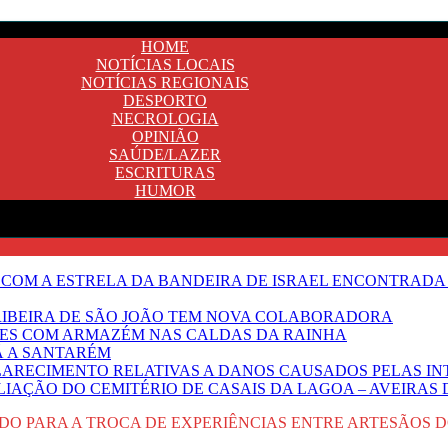
HOME
NOTÍCIAS LOCAIS
NOTÍCIAS REGIONAIS
DESPORTO
NECROLOGIA
OPINIÃO
SAÚDE/LAZER
ESCRITURAS
HUMOR
 COM A ESTRELA DA BANDEIRA DE ISRAEL ENCONTRADA 
E RIBEIRA DE SÃO JOÃO TEM NOVA COLABORADORA
NTES COM ARMAZÉM NAS CALDAS DA RAINHA
Ã A SANTARÉM
LARECIMENTO RELATIVAS A DANOS CAUSADOS PELAS IN
IAÇÃO DO CEMITÉRIO DE CASAIS DA LAGOA – AVEIRAS 
O PARA A TROCA DE EXPERIÊNCIAS ENTRE ARTESÃOS DO