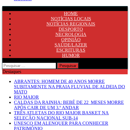
HOME
NOTÍCIAS LOCAIS
NOTÍCIAS REGIONAIS
DESPORTO
NECROLOGIA
OPINIÃO
SAÚDE/LAZER
ESCRITURAS
HUMOR
Pesquisar
por:
Destaques
ABRANTES: HOMEM DE 40 ANOS MORRE
SUBITAMENTE NA PRAIA FLUVIAL DE ALDEIA DO
MATO
RIO MAIOR
CALDAS DA RAINHA: BEBÉ DE 22 MESES MORRE
APÓS CAIR DE UM 3.º ANDAR
TRÊS ATLETAS DO RIO MAIOR BASKET NA
SELEÇÃO NACIONAL SUB-14
UNESCO EM ALENQUER PARA CONHECER
PATRIMÓNIO