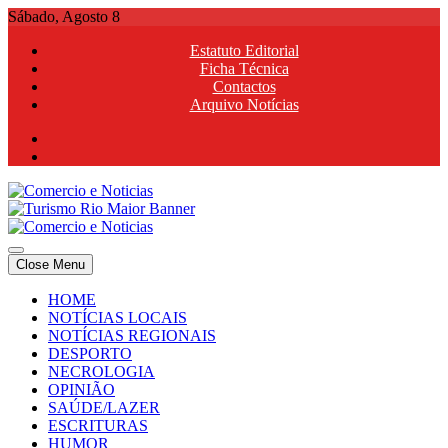
Skip
Sábado, Agosto 8
to
Estatuto Editorial
content
Ficha Técnica
Contactos
Arquivo Notícias
Comercio e Noticias
Notícias e Publicidade Online
Close Menu
Comercio e Noticias
Notícias e Publicidade Online
HOME
NOTÍCIAS LOCAIS
NOTÍCIAS REGIONAIS
DESPORTO
NECROLOGIA
OPINIÃO
SAÚDE/LAZER
ESCRITURAS
HUMOR