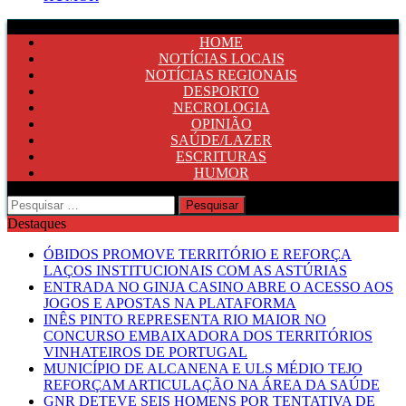
HOME
NOTÍCIAS LOCAIS
NOTÍCIAS REGIONAIS
DESPORTO
NECROLOGIA
OPINIÃO
SAÚDE/LAZER
ESCRITURAS
HUMOR
Pesquisar
por:
Destaques
ÓBIDOS PROMOVE TERRITÓRIO E REFORÇA
LAÇOS INSTITUCIONAIS COM AS ASTÚRIAS
ENTRADA NO GINJA CASINO ABRE O ACESSO AOS
JOGOS E APOSTAS NA PLATAFORMA
INÊS PINTO REPRESENTA RIO MAIOR NO
CONCURSO EMBAIXADORA DOS TERRITÓRIOS
VINHATEIROS DE PORTUGAL
MUNICÍPIO DE ALCANENA E ULS MÉDIO TEJO
REFORÇAM ARTICULAÇÃO NA ÁREA DA SAÚDE
GNR DETEVE SEIS HOMENS POR TENTATIVA DE