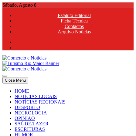
Skip
Sábado, Agosto 8
to
Estatuto Editorial
content
Ficha Técnica
Contactos
Arquivo Notícias
Comercio e Noticias
Notícias e Publicidade Online
Close Menu
Comercio e Noticias
Notícias e Publicidade Online
HOME
NOTÍCIAS LOCAIS
NOTÍCIAS REGIONAIS
DESPORTO
NECROLOGIA
OPINIÃO
SAÚDE/LAZER
ESCRITURAS
HUMOR